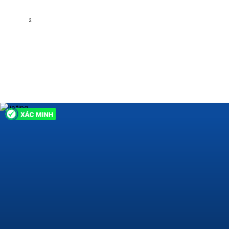
Nguyen Van Linh,Phường Tân Thuận Tây, Quận 7, Hồ Chí Minh
2
52 m
2
1
Nội thất đầy đủ
4 tỷ
H213397
Sản phẩm cho thuê
Xem thêm