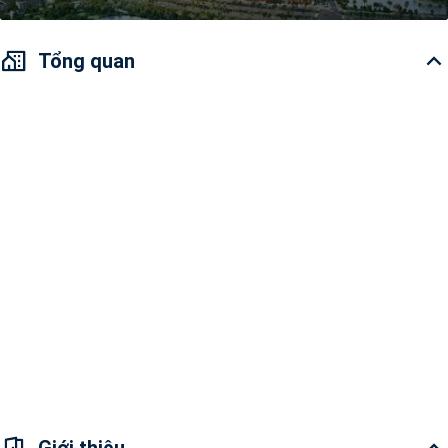
Tổng quan
Tình trạng
Đã hoàn thành
Thời gian bàn
giao
Khoảng giá
Diện tích
Diện tích dự án
Loại hình
Tòa nhà lớn
Số tòa
0
Số tầng
0
Số căn hộ
0
Hạn mức khách
30%
nước ngoài