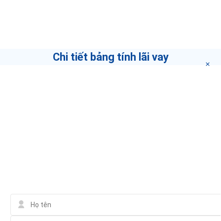
Tổng tiền
Thanh toán tháng đầu
Chi tiết bảng tính lãi vay
STT
KỲ TRẢ NỢ
SỐ GỐC CÒN LẠI
1.498.571.900 ₫
01
3/7/2020
TỔNG
Thông tin tư vấn