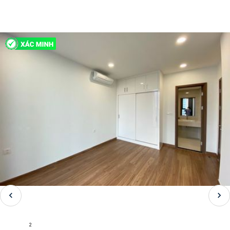
H213812
Bán Căn hộ 3 PN Eco Green Sai Gon - Không Nội Thất
Nguyen Van Linh,Phường Tân Thuận Tây, Quận 7, Hồ Chí Minh
2
87 m
3
2