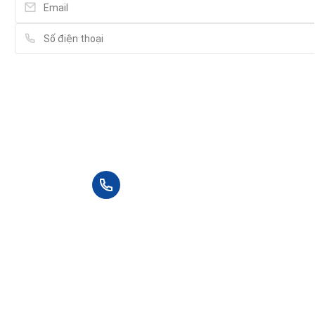
Vui lòng điền thông tin đầy đủ chúng tôi sẽ liên hệ bạn tư vấn
trong thời gian sớm nhất.
+84 90 666 3265
Sản phẩm mua bán
Xem thêm