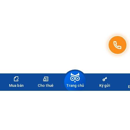
Trang chủ
Mua bán
Cho thuê
Ký gửi
E