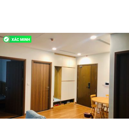
5 tỷ 100
H214331
Bán Căn hộ 2 PN Eco Green Sai Gon