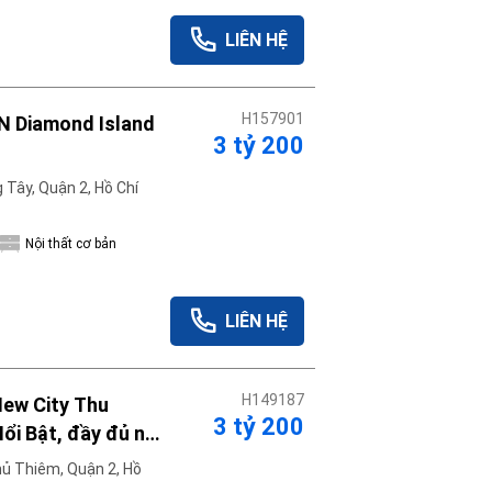
LIÊN HỆ
H157901
PN Diamond Island
3 tỷ 200
Tây, Quận 2, Hồ Chí
Nội thất cơ bản
LIÊN HỆ
H149187
New City Thu
3 tỷ 200
ổi Bật, đầy đủ nội
ủ Thiêm, Quận 2, Hồ