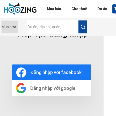
Đăng nhập
Mua bán
Cho thuê
Dự án
T
Tiếp tục đăng nhập
Giá tiền
0 triệu
Nội thất
Nội thất đầy đủ
Đăng nhập với facebook
Nội thất cơ bản
Không nội thất
Thô
Đăng nhập với google
Chọn số phòng tắm
Bất kì
1
2
3
4
5+