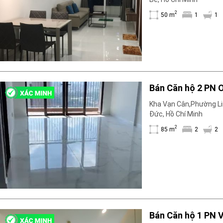
Cơ sở vật chất
2
50 m
1
1
Máy phát hiện khói
Dụng cụ sơ cấp cứu
Hệ thống sưởi ấm nhà
Ban công
Máy rửa chén
Thang máy
Bán Căn hộ 2 PN 
Đỗ xe
Máy giặt
Kha Vạn Cân,Phường Li
Internet
Đức, Hồ Chí Minh
Nhu thiết bị
2
85 m
2
2
Cho nuôi thú cưng
Nhà bếp
Bồn tắm
Ống hút khói điện
Hồ bơi
Bình chữa cháy
Máy lạnh
Bán Căn hộ 1 PN 
Lò vi sóng