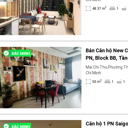
2
48.37 m
1
Bán Căn hộ New C
PN, Block BB, Tần
thất.
Mai Chi Tho,Phường Th
Chí Minh
2
50 m
1
1
Căn hộ 1 PN Saig