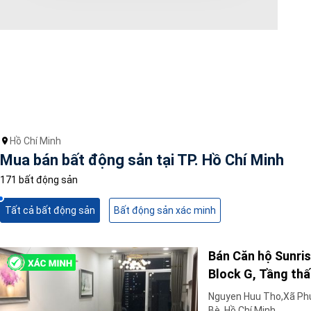
Diện tích
0
Chọn hướng
Bắc
Đông
Tây
Hồ Chí Minh
Nam
Mua bán bất động sản tại TP. Hồ Chí Minh
Đông Bắc
Tây Bắc
171 bất động sản
Đông Nam
Tây Nam
Tất cả bất động sản
Bất động sản xác minh
Chọn trạng thái
Bán Căn hộ Sunris
Giảm giá
Độc quyền
Block G, Tầng thấ
Nổi bật
Nguyen Huu Tho,Xã Ph
Bè, Hồ Chí Minh