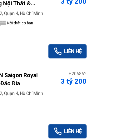
3 tỷ 200
g Nội Thất &
, Quận 4, Hồ Chí Minh
Nội thất cơ bản
LIÊN HỆ
H206862
PN Saigon Royal
3 tỷ 200
 Đắc Địa
, Quận 4, Hồ Chí Minh
LIÊN HỆ