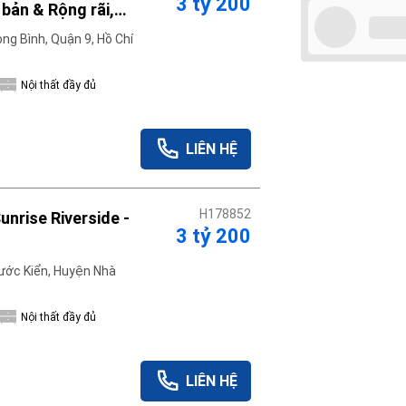
3 tỷ 200
 bản & Rộng rãi,
12
g Bình, Quận 9, Hồ Chí
Nội thất đầy đủ
Áp dụng
Xóa lọc
LIÊN HỆ
H178852
unrise Riverside -
3 tỷ 200
ước Kiển, Huyện Nhà
Nội thất đầy đủ
LIÊN HỆ