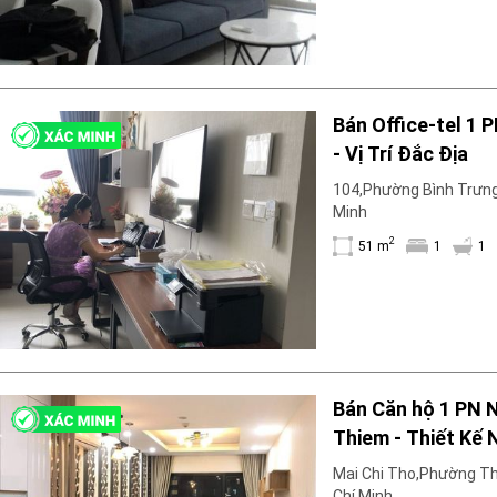
Bán Office-tel 1 
- Vị Trí Đắc Địa
104,Phường Bình Trưng 
Minh
2
51 m
1
1
Bán Căn hộ 1 PN 
Thiem - Thiết Kế N
thất
Mai Chi Tho,Phường Th
Chí Minh