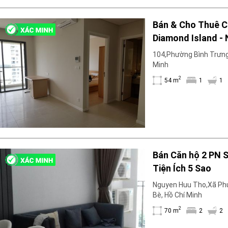
Bán & Cho Thuê Căn hộ 1 PN
Diamond Island - Nội Thất Cơ Bản &
Ấm Cúng
104,Phường Bình Trưng 
Minh
2
54 m
1
1
Bán Căn hộ 2 PN S
Tiện Ích 5 Sao
Nguyen Huu Tho,Xã Ph
Bè, Hồ Chí Minh
2
70 m
2
2