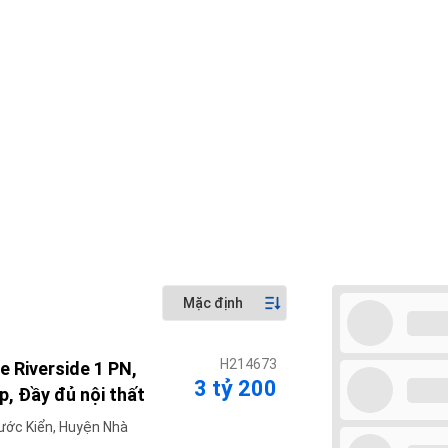
H214673
e Riverside 1 PN,
3 tỷ 200
p, Đầy đủ nội thất
ước Kiển, Huyện Nhà