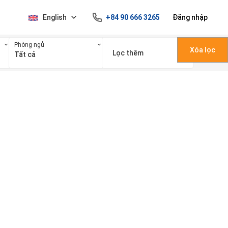
English
+84 90 666 3265
Đăng nhập
Phòng ngủ
Xóa lọc
Lọc thêm
Tất cả
100 triệu