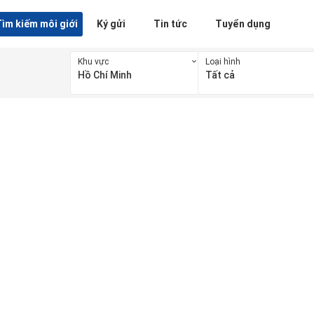
ìm kiếm môi giới
Ký gửi
Tin tức
Tuyển dụng
Khu vực
Loại hình
Hồ Chí Minh
Tất cả