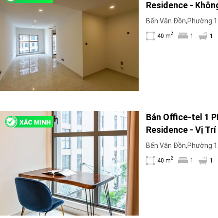
Residence - Khôn
Thoải Mái
Bến Vân Đồn,Phường 12
2
40 m
1
1
Bán Office-tel 1 
Residence - Vị Trí
Bến Vân Đồn,Phường 12
2
40 m
1
1