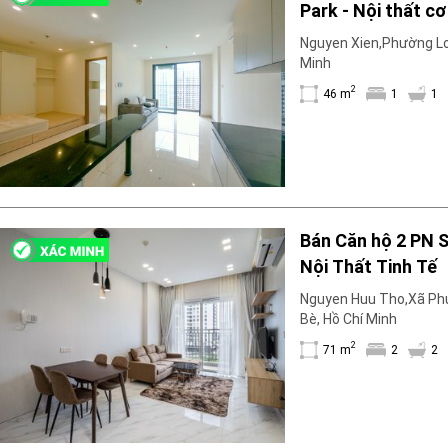
Park - Nội thất cơ
Máy lọc nước
giá ưu đãi tháng 
Wi-fi
Nguyen Xien,Phường Lon
Minh
Tivi
2
46 m
1
1
Bán Căn hộ 2 PN S
Nội Thất Tinh Tế
Nguyen Huu Tho,Xã Ph
Bè, Hồ Chí Minh
2
71 m
2
2