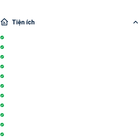
Tiện ích
Nhà bếp
Hồ bơi
Đỗ xe
Tivi
Lò vi sóng
Ban công
Máy lạnh
Bình chữa cháy
Máy giặt
Wi-fi
Internet