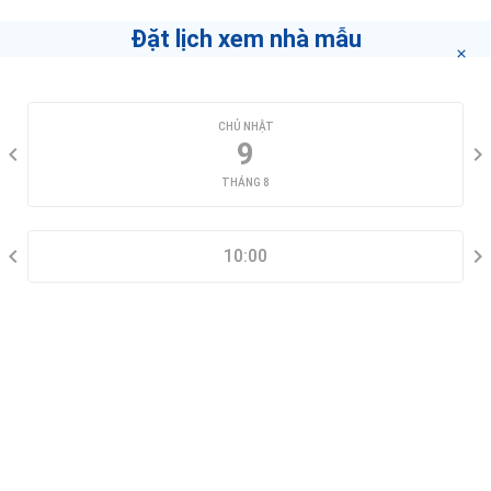
Đặt lịch xem nhà mẫu
CHỌN NGÀY XEM
CHỦ NHẬT
9
THÁNG 8
CHỌN KHUNG GIỜ
10:00
THÔNG TIN LIÊN HỆ
Đặt lịch xem nhà mẫu