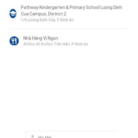
Pathway Kindergarten & Primary School Luong Dinh
Cua Campus, District 2
1/5 Lương Định Của, P. Bình An
Nhà Hàng Vị Ngon
đường 35 Đường Trần Não, P. Bình An
SOS Goat Hot Pot Restaurant
Số 8 đường số 34, 8 Đường Trần Não, P. Bình An
Liên hệ qua Zalo
Little Sun Kindergarten CS2
81/12 Đường 12, Kp.3, Phường Bình An, Quận 2
Liên hệ qua Messenger
Liên hệ qua Whatsapp
Liên hệ