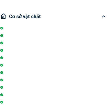
Cơ sở vật chất
Internet
Thang máy
Wifi
Đỗ xe
Bảo vệ
Thẻ ra vào toà nhà
Máy phát điện dự phòng 24h
Nhân viên bảo trì
Hồ bơi
Thẻ từ thang máy
Phòng tập gym