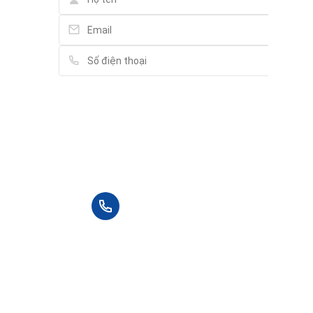
Vui lòng điền thông tin đầy đủ chúng tôi sẽ
liên hệ bạn tư vấn trong thời gian sớm nhất.
+84 90 666 3265