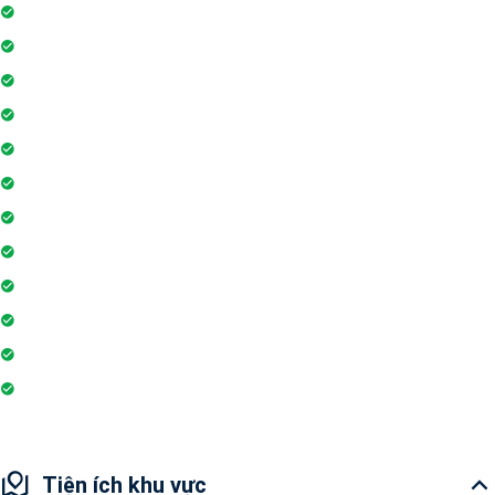
Hệ thống liên lạc toà nhà
Sân vui chơi
Nhà sinh hoạt cộng đồng
Tiệm cà phê
Ngân hàng / ATM
Sân tennis
Trung tâm mua sắm
Trò chơi trong nhà
Siêu thị
Nhà hàng
Nhà sinh hoạt câu lạc bộ
Hiệu thuốc
Tiện ích khu vực