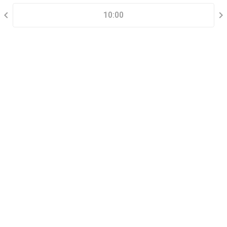
10:00
THÔNG TIN LIÊN HỆ
Đặt lịch xem nhà mẫu