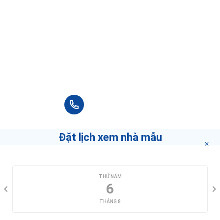
Khuong Tran
5.0
15 Đánh giá
Đây là những môi giới tốt nhất trong khu
vực bạn chọn.
Nếu bạn muốn biết làm thế nào để trở thành môi
giới hàng đầu
"bấm vào đây"
.
+84 90 666 3265
Đặt lịch xem nhà mẫu
CHỌN NGÀY XEM
THỨ NĂM
6
THÁNG 8
CHỌN KHUNG GIỜ