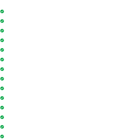
Thang máy
Đỗ xe
Bảo vệ
Máy phát điện dự phòng 24h
Nhân viên bảo trì
Hồ bơi
Phòng tập gym
Hệ thống liên lạc toà nhà
Sân vui chơi
Nhà sinh hoạt cộng đồng
Tiệm cà phê
Ngân hàng / ATM
Yoga và thiền
Hiệu thuốc