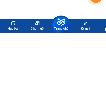
Trang chủ
Mua bán
Cho thuê
Ký gửi
E