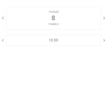
CHỌN NGÀY XEM
THỨ BẢY
8
THÁNG 8
CHỌN KHUNG GIỜ
10:00
THÔNG TIN LIÊN HỆ
Đặt lịch xem nhà mẫu