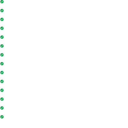
Đỗ xe
Bảo vệ
Máy phát điện dự phòng 24h
Nhân viên bảo trì
Hồ bơi
Phòng tập gym
Hệ thống liên lạc toà nhà
Sân vui chơi
Nhà sinh hoạt cộng đồng
Tiệm cà phê
Ngân hàng / ATM
Yoga và thiền
Hiệu thuốc
Sân cầu lông