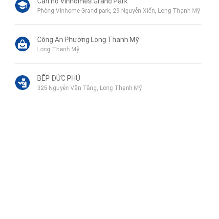
Căn hộ Vinhomes Grand Park
Phòng Vinhome Grand park, 29 Nguyễn Xiển, Long Thạnh Mỹ
Công An Phường Long Thạnh Mỹ
Long Thạnh Mỹ
BẾP ĐỨC PHÚ
325 Nguyễn Văn Tăng, Long Thạnh Mỹ
Trường Tiểu Học Long Thạnh Mỹ
Nguyễn Xiển, Long Bình
Liên hệ qua Zalo
Liên hệ qua Messenger
Liên hệ qua Whatsapp
Liên hệ