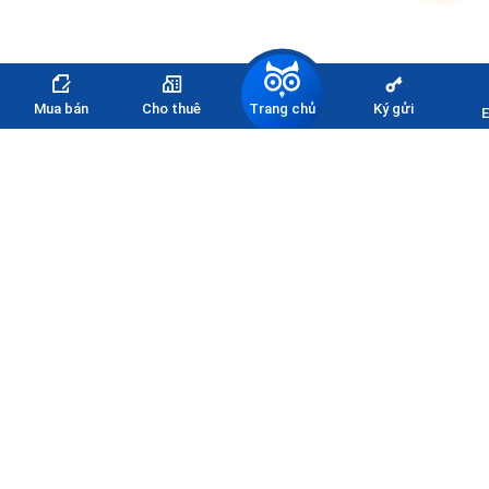
Trang chủ
Mua bán
Cho thuê
Ký gửi
E
Đăng ký nhận thông tin