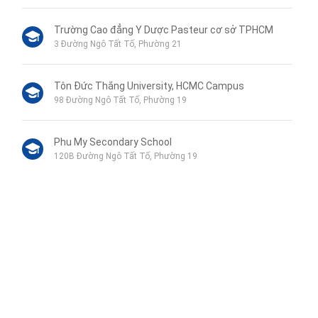
Trường Cao đẳng Y Dược Pasteur cơ sở TPHCM
3 Đường Ngô Tất Tố, Phường 21
Tôn Đức Thắng University, HCMC Campus
98 Đường Ngô Tất Tố, Phường 19
Phu My Secondary School
120B Đường Ngô Tất Tố, Phường 19
VinMart+
44 Mê Linh, Phường 19
Hospital Binh Thanh
Liên hệ qua Zalo
110 Đường Ngô Tất Tố, Phường 22
Liên hệ qua Messenger
Liên hệ qua Whatsapp
Cuu Long Junior High School