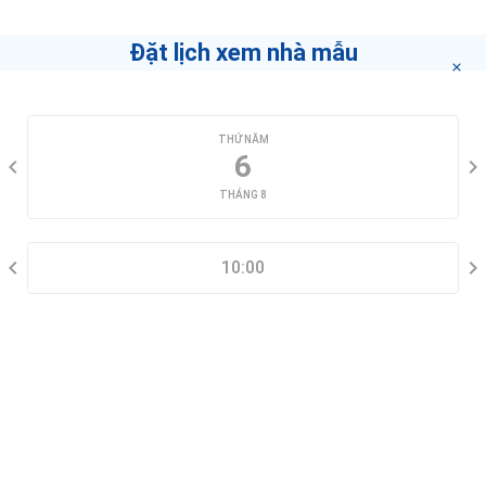
giới hàng đầu
"bấm vào đây"
.
Đặt lịch xem nhà mẫu
CHỌN NGÀY XEM
THỨ NĂM
6
THÁNG 8
CHỌN KHUNG GIỜ
10:00
THÔNG TIN LIÊN HỆ
Đặt lịch xem nhà mẫu