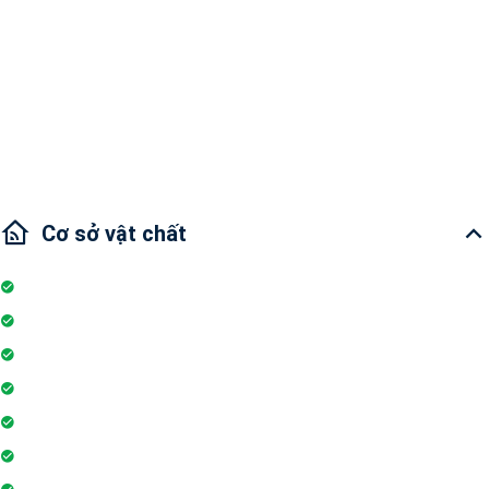
Cho thuê Căn hộ Vinhomes Golden River
Diện tích: 50m2
1 phòng ngủ và 1 phòng tắm
Tình trạng nội thất : Nội thất đầy đủ
Cơ sở vật chất
Internet
Thang máy
Wifi
Đỗ xe
Phòng tập gym
Hệ thống liên lạc toà nhà
Sân vui chơi