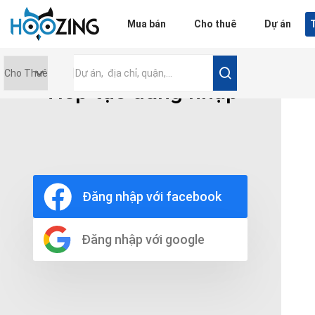
Đăng nhập
Mua bán
Cho thuê
Dự án
T
Tiếp tục đăng nhập
Giá tiền
0 triệu
Nội thất
Nội thất đầy đủ
Đăng nhập với facebook
Nội thất cơ bản
Không nội thất
Thô
Đăng nhập với google
Chọn số phòng tắm
Bất kì
1
2
3
4
5+