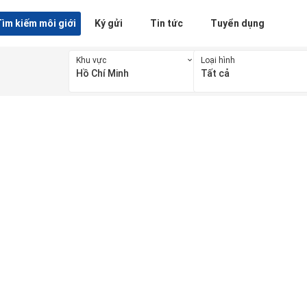
ìm kiếm môi giới
Ký gửi
Tin tức
Tuyển dụng
Khu vực
Loại hình
Hồ Chí Minh
Tất cả