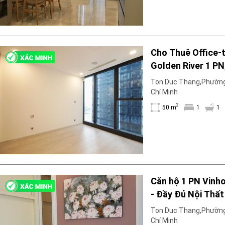
Cho Thuê Office-
Golden River 1 PN
33. Sẵn sàng cho 
Ton Duc Thang,Phường
3
Chí Minh
2
50 m
1
1
Căn hộ 1 PN Vinh
- Đầy Đủ Nội Thất
Ton Duc Thang,Phường
Chí Minh