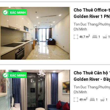
Cho Thuê Office-
Golden River 1 PN
17. Sẵn sàng cho 
Ton Duc Thang,Phường
3
Chí Minh
2
46.7 m
1
1
Cho Thuê Căn hộ 
Golden River - Đầy
chuyển vào ở ngà
Ton Duc Thang,Phường
Chí Minh
2
49 m
1
1