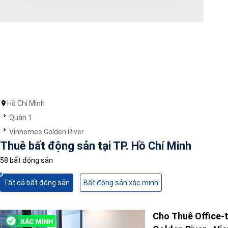
Diện tích
0
Chọn hướng
Bắc
Đông
Tây
Hồ Chí Minh
Nam
Đông Bắc
Quận 1
Tây Bắc
Vinhomes Golden River
Đông Nam
Thuê bất động sản tại TP. Hồ Chí Minh
Tây Nam
58 bất động sản
Chọn trạng thái
Tất cả bất động sản
Bất động sản xác minh
Giảm giá
Độc quyền
Nổi bật
Cho Thuê Office-