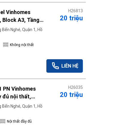
H26813
tel Vinhomes
20 triệu
, Block A3, Tầng
thuê trong tháng
 Bến Nghé, Quận 1, Hồ
Không nội thất
LIÊN HỆ
H26035
1 PN Vinhomes
20 triệu
 đủ nội thất,
y tháng 12
 Bến Nghé, Quận 1, Hồ
Nội thất đầy đủ