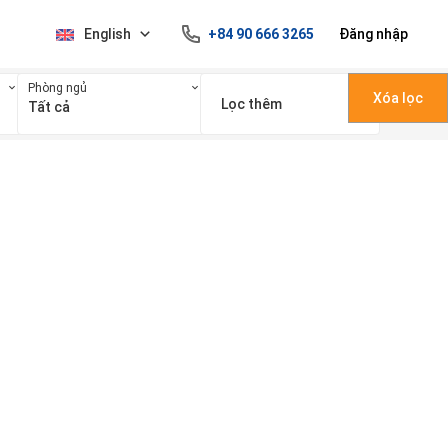
English
+84 90 666 3265
Đăng nhập
Phòng ngủ
Xóa lọc
Lọc thêm
Tất cả
100 triệu