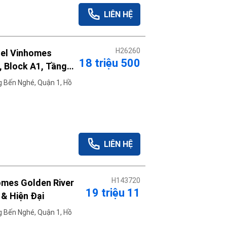
LIÊN HỆ
H26260
tel Vinhomes
18 triệu 500
, Block A1, Tầng
thuê trong tháng
 Bến Nghé, Quận 1, Hồ
LIÊN HỆ
H143720
omes Golden River
19 triệu 11
 & Hiện Đại
 Bến Nghé, Quận 1, Hồ