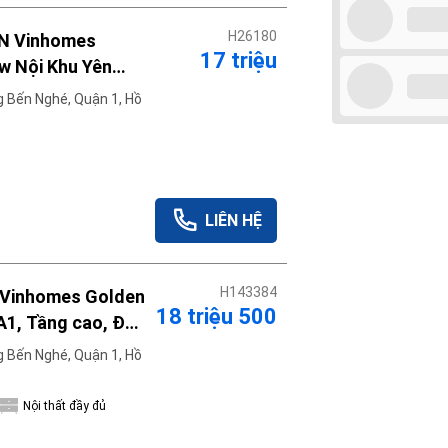
H26180
 PN Vinhomes
17 triệu
ew Nội Khu Yên
 Bến Nghé, Quận 1, Hồ
Áp dụng
Xóa lọc
LIÊN HỆ
H143384
 Vinhomes Golden
18 triệu 500
 A1, Tầng cao, Đầy
sàng cho thuê
 Bến Nghé, Quận 1, Hồ
Nội thất đầy đủ