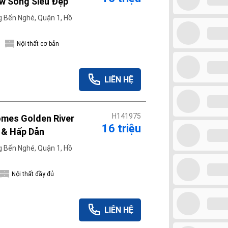
ew Sông Siêu Đẹp
 Bến Nghé, Quận 1, Hồ
Nội thất cơ bản
LIÊN HỆ
H141975
omes Golden River
16 triệu
 & Hấp Dẫn
 Bến Nghé, Quận 1, Hồ
Nội thất đầy đủ
LIÊN HỆ