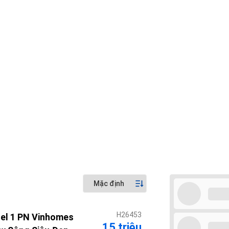
H26453
tel 1 PN Vinhomes
15 triệu