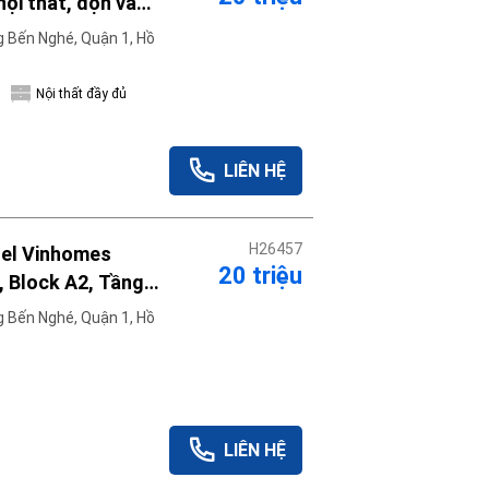
nội thất, dọn vào
 Bến Nghé, Quận 1, Hồ
Nội thất đầy đủ
LIÊN HỆ
H26457
tel Vinhomes
20 triệu
, Block A2, Tầng
o thuê trong
 Bến Nghé, Quận 1, Hồ
LIÊN HỆ