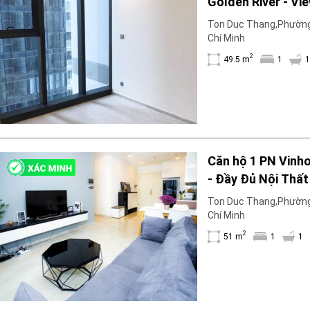
Golden River - Vi
Cơ sở vật chất
Máy phát hiện khói
Ton Duc Thang,Phường
Chí Minh
Dụng cụ sơ cấp cứu
Hệ thống sưởi ấm nhà
2
49.5 m
1
1
Ban công
Máy rửa chén
Thang máy
Đỗ xe
Máy giặt
Internet
Căn hộ 1 PN Vinh
Nhu thiết bị
- Đầy Đủ Nội Thất
Cho nuôi thú cưng
Ton Duc Thang,Phường
Nhà bếp
Chí Minh
Bồn tắm
2
51 m
1
1
Ống hút khói điện
Hồ bơi
Bình chữa cháy
Máy lạnh
Lò vi sóng