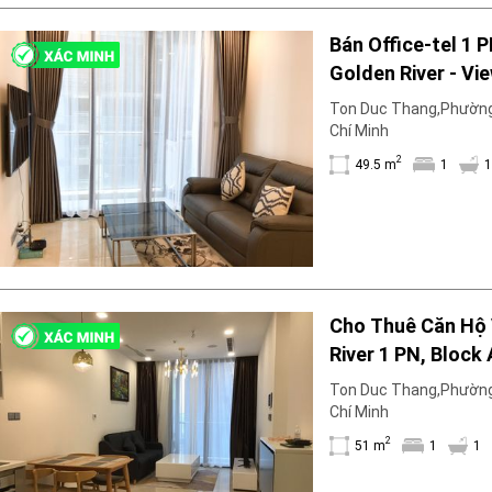
Máy lọc nước
Bán Office-tel 1
Wi-fi
Golden River - Vi
Tivi
Tĩnh
Ton Duc Thang,Phường
Chí Minh
2
49.5 m
1
1
Cho Thuê Căn Hộ
River 1 PN, Block
đủ nội thất. Sẵn 
Ton Duc Thang,Phường
trong tháng 4
Chí Minh
2
51 m
1
1