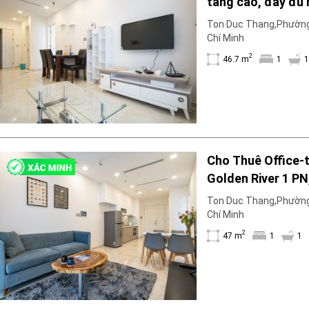
tầng cao, đầy đủ 
ở ngay
Ton Duc Thang,Phường
Chí Minh
2
46.7 m
1
1
Cho Thuê Office-
Golden River 1 PN
thấp. Sẵn sàng ch
Ton Duc Thang,Phường
tháng 3
Chí Minh
2
47 m
1
1