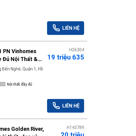
LIÊN HỆ
H26304
1 PN Vinhomes
19 triệu 635
y Đủ Nội Thất &
 Bến Nghé, Quận 1, Hồ
Nội thất đầy đủ
LIÊN HỆ
H143789
mes Golden River,
20 triệu