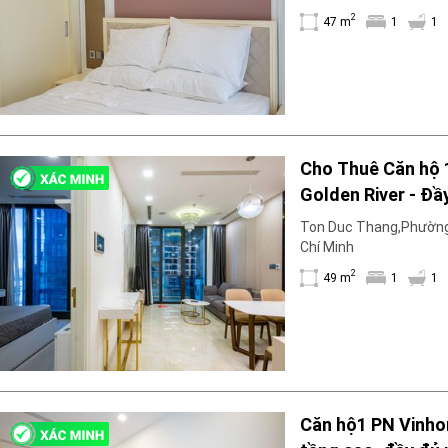
2
47 m
1
1
Cho Thuê Căn hộ 
Golden River - Đầ
Xa Xỉ
Ton Duc Thang,Phường
Chí Minh
2
49 m
1
1
Căn hộ1 PN Vinho