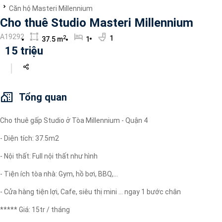
Căn hộ Masteri Millennium
Máy lọc nước
Cho thuê Studio Masteri Millennium
Wi-fi
Tivi
A19292
2
1
37.5 m
1
15 triệu
Tổng quan
Cho thuê gấp Studio ở Tòa Millennium - Quận 4
- Diện tích: 37.5m2
- Nội thất: Full nội thất như hình
- Tiện ích tòa nhà: Gym, hồ bơi, BBQ,...
- Cửa hàng tiện lợi, Cafe, siêu thị mini ... ngay 1 bước chân
***** Giá: 15tr / tháng