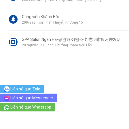
Công viên Khánh Hội
209/39B Tôn Thất Thuyết, Phường 15
SPA Salon Ngân Hà-응안하 이발소-胡志明市銀河理发店
20 Nguyễn Cư Trinh, Phường Phạm Ngũ Lão
Sai Gon ENT Hospital
1-3 Trịnh Văn Cấn, Phường Cầu Ông Lãnh
Chợ Dân Sinh
Liên hệ qua Zalo
94 Nguyễn Thái Bình, Phường Nguyễn Thái Bình
Liên hệ qua Messenger
Liên hệ qua Whatsapp
jm nail - 제이엠 네일
12 Yersin, Phường Cầu Ông Lãnh