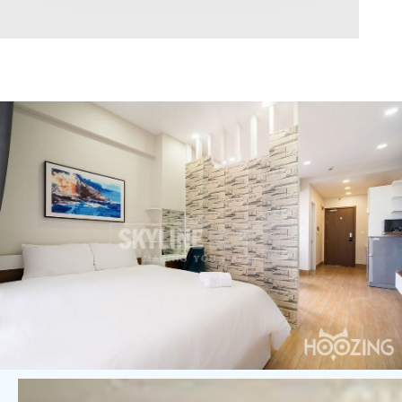
Diện tích
0
Chọn hướng
Bắc
Đông
Tây
Nam
Đông Bắc
Tây Bắc
Đông Nam
Tây Nam
Chọn trạng thái
Giảm giá
Độc quyền
Nổi bật