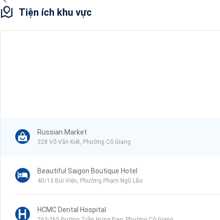
Tiện ích khu vực
Russian Market
328 Võ Văn Kiệt, Phường Cô Giang
Beautiful Saigon Boutique Hotel
40/13 Bùi Viện, Phường Phạm Ngũ Lão
HCMC Dental Hospital
263-265 Đường Trần Hưng Đạo, Phường Cô Giang