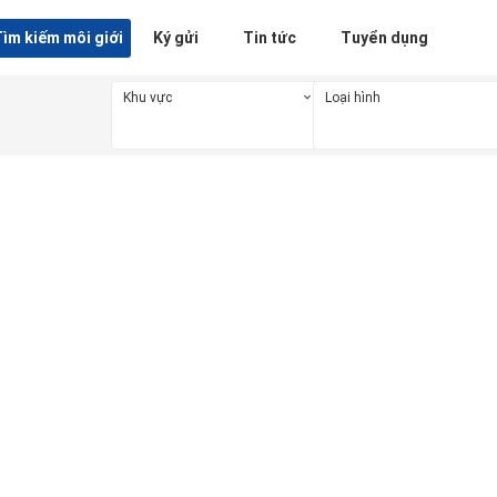
ìm kiếm môi giới
Ký gửi
Tin tức
Tuyển dụng
Khu vực
Loại hình