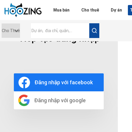
Đăng nhập
Mua bán
Cho thuê
Dự án
T
Tiếp tục đăng nhập
Giá tiền
0 triệu
Nội thất
Nội thất đầy đủ
Đăng nhập với facebook
Nội thất cơ bản
Không nội thất
Thô
Đăng nhập với google
Chọn số phòng tắm
Bất kì
1
2
3
4
5+