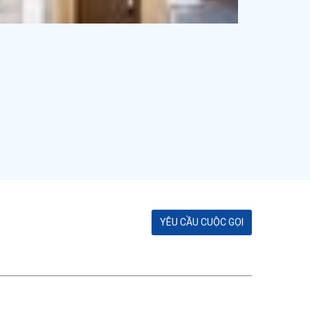
YÊU CẦU CUỘC GỌI