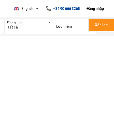
English
+84 90 666 3265
Đăng nhập
Phòng ngủ
Xóa lọc
Lọc thêm
Tất cả
100 triệu