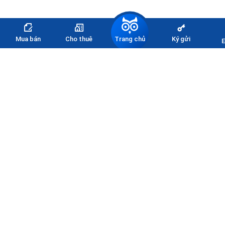
Trang chủ
Mua bán
Cho thuê
Ký gửi
E