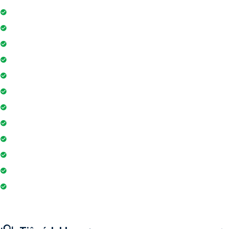
Hệ thống liên lạc toà nhà
Sân vui chơi
Nhà sinh hoạt cộng đồng
Tiệm cà phê
Ngân hàng / ATM
Sân tennis
Trung tâm mua sắm
Trò chơi trong nhà
Siêu thị
Nhà hàng
Yoga và thiền
Hiệu thuốc