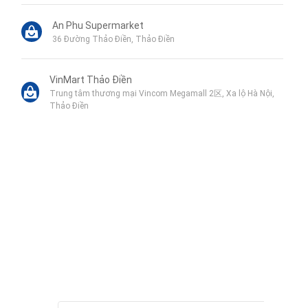
An Phu Supermarket
36 Đường Thảo Điền, Thảo Điền
VinMart Thảo Điền
Trung tâm thương mại Vincom Megamall 2区, Xa lộ Hà Nội,
Thảo Điền
Indochine Spa
13 Thái Thuận, Thảo Điền
Liên hệ qua Zalo
Youth Park
Thái Thuận, An Khánh, Quận 2
Liên hệ qua Messenger
Liên hệ qua Whatsapp
Công viên Thảo Điền
Liên hệ
Công viên Thảo Điền, Thảo Điền