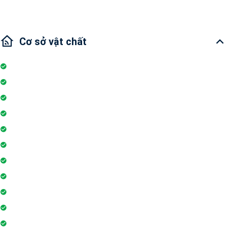
Cơ sở vật chất
Internet
Thang máy
Wifi
Đỗ xe
Bảo vệ
Thẻ ra vào toà nhà
Máy phát điện dự phòng 24h
Nhân viên bảo trì
Hồ bơi
Thẻ từ thang máy
Phòng tập gym