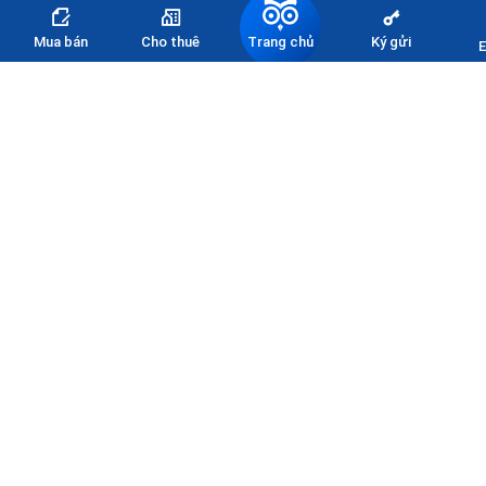
Trang chủ
Mua bán
Cho thuê
Ký gửi
E