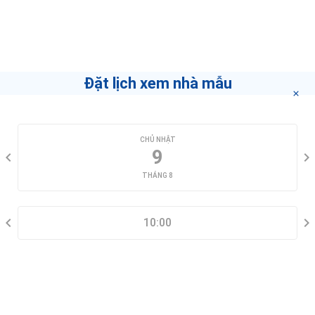
Partner Agent
Nếu bạn muốn biết làm thế nào để trở thành môi
giới hàng đầu
"bấm vào đây"
.
Đặt lịch xem nhà mẫu
CHỌN NGÀY XEM
CHỦ NHẬT
9
THÁNG 8
CHỌN KHUNG GIỜ
10:00
THÔNG TIN LIÊN HỆ