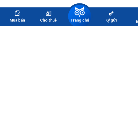
Trang chủ
Mua bán
Cho thuê
Ký gửi
E