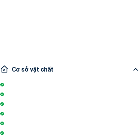
Diện tích: 76m2
2 phòng ngủ
Tình trạng nội thất : Nội thất cơ bản
View sông
Cơ sở vật chất
Internet
Thang máy
Wifi
Đỗ xe
Phòng tập gym
Hệ thống liên lạc toà nhà