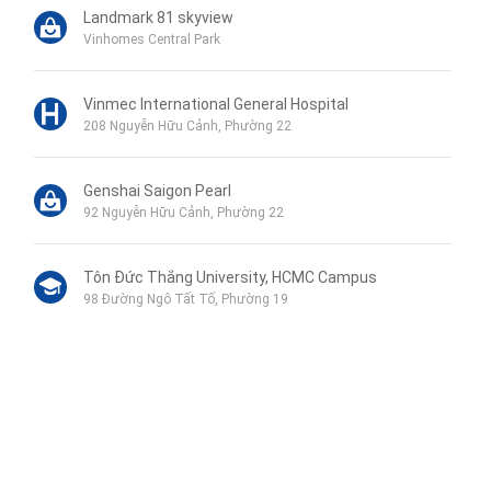
Landmark 81 skyview
Vinhomes Central Park
Vinmec International General Hospital
208 Nguyễn Hữu Cảnh, Phường 22
Genshai Saigon Pearl
92 Nguyễn Hữu Cảnh, Phường 22
Tôn Đức Thắng University, HCMC Campus
98 Đường Ngô Tất Tố, Phường 19
Phu My Secondary School
120B Đường Ngô Tất Tố, Phường 19
Wellspring Bilingual School
Liên hệ qua Zalo
115 Nguyễn Hữu Cảnh, Phường 22