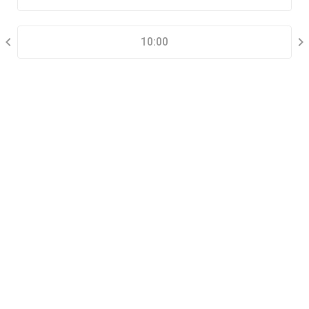
CHỌN KHUNG GIỜ
10:00
THÔNG TIN LIÊN HỆ
Đặt lịch xem nhà mẫu