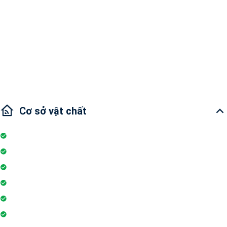
xe, Central Plaza, sân chơi trẻ em, cửa hàng tiện
lợi, Quảng trường lịch sử và điêu khắc, Vườn
Tổng quan:
quốc tế, Khu vực thể thao và gym ngoài trời, Sân
đa năng, Sân Golf Khu vực lân cận: Sở thú,Vườn
nhiệt đới, Các trường Đại Học, Các địa điểm lịch
sử nổi tiếng Giao thông: Bạn chỉ mất 5 phút đến
quận 2 và chợ Bến Thành, 15 phút đến Quận 7
Cơ sở vật chất
Thang máy
Wifi
Đỗ xe
Bảo vệ
Thẻ ra vào toà nhà
Máy phát điện dự phòng 24h