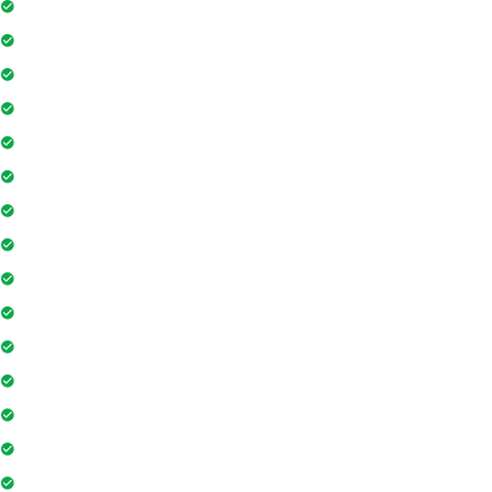
Nhân viên bảo trì
Hồ bơi
Thẻ từ thang máy
Phòng tập gym
Hệ thống liên lạc toà nhà
Sân vui chơi
Nhà sinh hoạt cộng đồng
Tiệm cà phê
Ngân hàng / ATM
Sân tennis
Trung tâm mua sắm
Trò chơi trong nhà
Siêu thị
Nhà hàng
Yoga và thiền