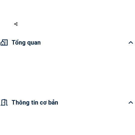
Nội thất đầy đủ
7 tỷ 500
Tổng quan
Bán Căn hộ 2 PN Vinhomes Central Park - Đầy đủ nội thất. Căn hộ
được thiết kế vô cùng tính tế, tỉ mỉ cùng với không gian tươi sáng và
thoáng mát mang lại cảm giác tươi mới và tràn đầy năng lượng cho
ngày mới. Giá bán 7.5 tỷ VNĐ đã bao gồm thuế phí.
Thông tin cơ bản
Tổng quan căn hộ : Không gian sáng và thoáng,
thoải mái; Địa chỉ: Đường Nguyễn Hữu Cảnh,
Quận Bình Thạnh Cơ sở vật chất trong dự án: Bãi