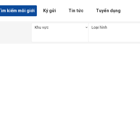
ìm kiếm môi giới
Ký gửi
Tin tức
Tuyển dụng
Khu vực
Loại hình