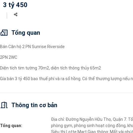
3 tỷ 450
Máy lọc nước
Wi-fi
Tivi
Tổng quan
Bán Căn hộ 2 PN Sunrise Riverside
2PN 2WC
Diện tích tim tường 70m2, diện tích thông thủy 65m2
Gía bán 3 tỷ 450 bao thuế phí và ra sổ hồng. Có thể thương lượng nếu 
Thông tin cơ bản
Địa chỉ: Đường Nguyễn Hữu Thọ, Quận 7. Tổng
Tổng quan:
phòng gym, phòng sinh hoạt cộng đồng, khu 
Siêu thị Lotte Mart Giao thông: Mất vài phút