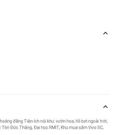
oáng đãng Tiện ích nội khu: vườn hoa, hồ bơi ngoài trời,
học Tôn Đức Thắng, Đại học RMIT, Khu mua sắm Vivo SC,