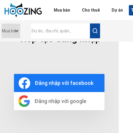
Đăng nhập
Mua bán
Cho thuê
Dự án
T
Tiếp tục đăng nhập
Giá tiền
0 triệu
Nội thất
Nội thất đầy đủ
Đăng nhập với facebook
Nội thất cơ bản
Không nội thất
Thô
Đăng nhập với google
Chọn số phòng tắm
Bất kì
1
2
3
4
5+