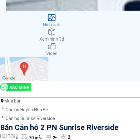
Cơ sở vật chất
Máy phát hiện khói
Dụng cụ sơ cấp cứu
Hình ảnh
Hệ thống sưởi ấm nhà
Ban công
Xem hình 3d
Máy rửa chén
Thang máy
Video
Đỗ xe
Máy giặt
Internet
Nhu thiết bị
Cho nuôi thú cưng
Nhà bếp
Bồn tắm
Mua bán
Ống hút khói điện
Căn hộ Huyện Nhà Bè
Hồ bơi
Căn hộ Sunrise Riverside
Bình chữa cháy
Bán Căn hộ 2 PN Sunrise Riverside
Máy lạnh
H217782
2
2
70 m
2
Lò vi sóng