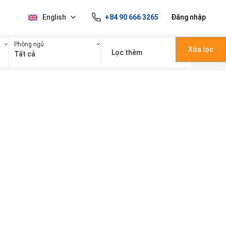
English
+84 90 666 3265
Đăng nhập
Phòng ngủ
Xóa lọc
Lọc thêm
Tất cả
100 triệu