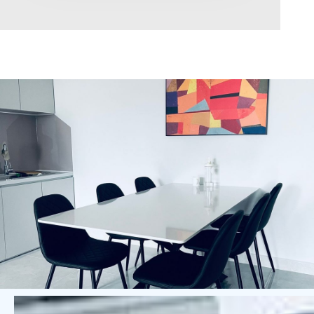
Diện tích
0
Chọn hướng
Bắc
Đông
Tây
Nam
Đông Bắc
Tây Bắc
Đông Nam
Tây Nam
Chọn trạng thái
Giảm giá
Độc quyền
Nổi bật