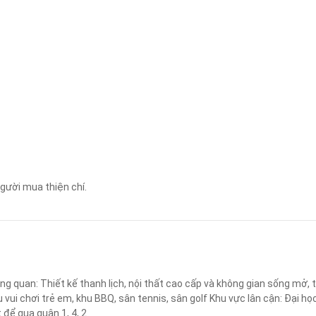
Áp dụng
Xóa lọc
người mua thiện chí.
 quan: Thiết kế thanh lịch, nội thất cao cấp và không gian sống mở, th
vui chơi trẻ em, khu BBQ, sân tennis, sân golf Khu vực lân cận: Đại 
 để qua quận 1, 4, 2.