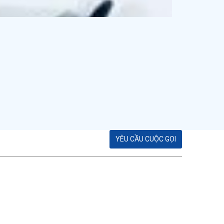
YÊU CẦU CUỘC GỌI