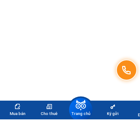
Trang chủ
Mua bán
Cho thuê
Ký gửi
E