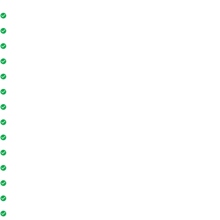
Internet
Thang máy
Wifi
Đỗ xe
Bảo vệ
Thẻ ra vào toà nhà
Máy phát điện dự phòng 24h
Nhân viên bảo trì
Hồ bơi
Thẻ từ thang máy
Phòng tập gym
Hệ thống liên lạc toà nhà
Sân vui chơi
Nhà sinh hoạt cộng đồng