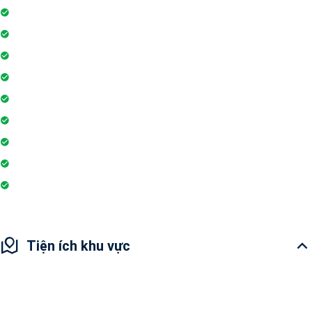
Tiệm cà phê
Ngân hàng / ATM
Sân tennis
Trung tâm mua sắm
Trò chơi trong nhà
Siêu thị
Nhà hàng
Yoga và thiền
Hiệu thuốc
Tiện ích khu vực