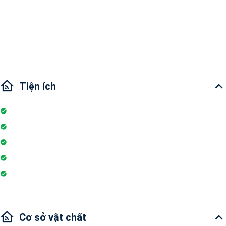
Khu vực lân cận: Quốc tế ACG School, British School, siêu thị Metro,
BigC An Phú, Cantavil, Bệnh viện đa khoa Quận 2, Bệnh viện đa khoa
Hoàn Mỹ…
Giao thông: 10 phút đến Bình Thạnh, 15 phút đến quận 1
Tiện ích
Nhà bếp
Tivi
Lò vi sóng
Wi-fi
Internet
Cơ sở vật chất