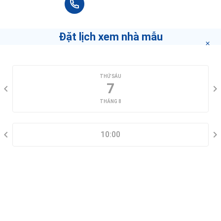
+84 90 666 3265
Beauty Salon Quỳnh
104A Xuân Thủy, Thảo Điền
Đặt lịch xem nhà mẫu
Villa Aesthetica Cosmedi Spa - Clinic
54 Ngo Quang Huy street Thao Dien ward, District 2, Quận 2
CHỌN NGÀY XEM
THỨ SÁU
Lại Đây Refill Station
7
83 Xuân Thủy, Thảo Điền
THÁNG 8
CHỌN KHUNG GIỜ
VNVC CANTAVIL AN PHÚ
1 Song Hành, An Phú
10:00
THÔNG TIN LIÊN HỆ
Vietcombank CN Thủ Thiêm PGD Thảo Điền
14 Đường Thảo Điền, Thảo Điền
Armani Spa
12 Nguyễn Bá Lân, Thảo Điền