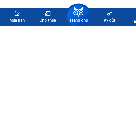
Trang chủ
Mua bán
Cho thuê
Ký gửi
E
Đăng ký nhận thông tin
bảng giá