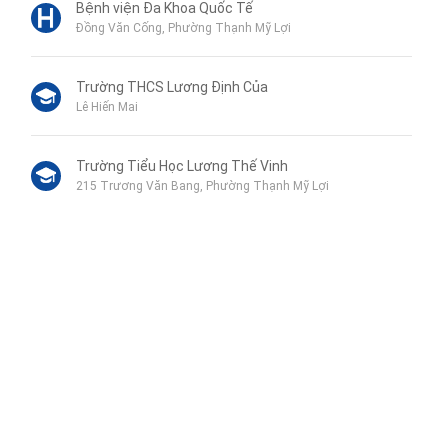
Bệnh viện Đa Khoa Quốc Tế
Đồng Văn Cống, Phường Thạnh Mỹ Lợi
Trường THCS Lương Định Của
Lê Hiến Mai
Trường Tiểu Học Lương Thế Vinh
215 Trương Văn Bang, Phường Thạnh Mỹ Lợi
Genshai Supermarket
Phan Văn Đáng, Phường Thạnh Mỹ Lợi
Công an quận 2
Liên hệ qua Zalo
989 2 Đồng Văn Cống, Phường Bình Trưng Tây
Liên hệ qua Messenger
Liên hệ qua Whatsapp
Gagaco N+A Garden Center
In a small alley / trong hem nho. Please schedule appointment
Liên hệ VK Homes
in advance, 48 Đường số 2, P