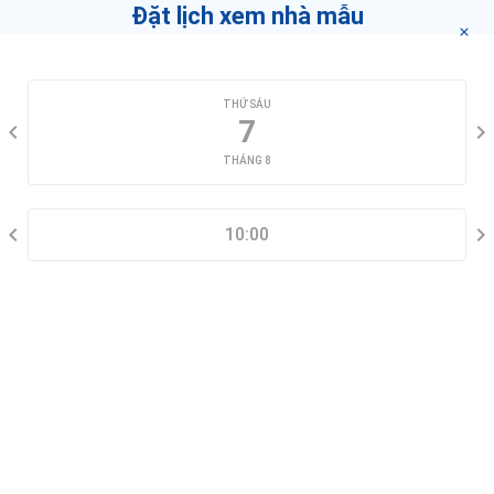
Đặt lịch xem nhà mẫu
CHỌN NGÀY XEM
THỨ SÁU
7
THÁNG 8
CHỌN KHUNG GIỜ
10:00
THÔNG TIN LIÊN HỆ
Đặt lịch xem nhà mẫu