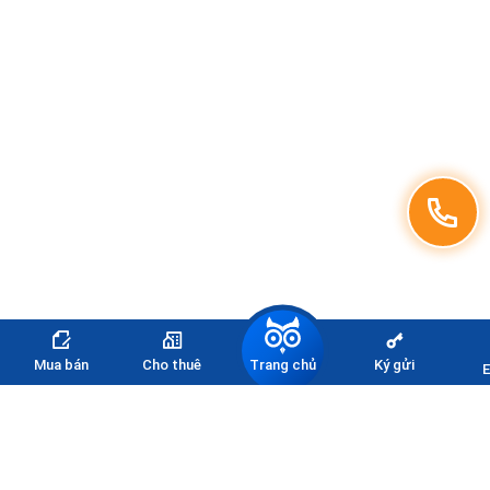
Trang chủ
Mua bán
Cho thuê
Ký gửi
E