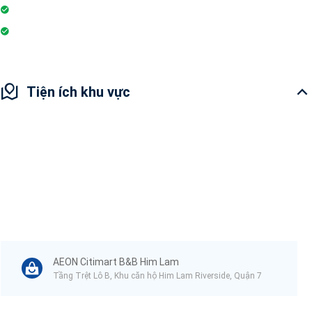
Sân vui chơi
Nhà hàng
Tiện ích khu vực
AEON Citimart B&B Him Lam
Tầng Trệt Lô B, Khu căn hộ Him Lam Riverside, Quận 7