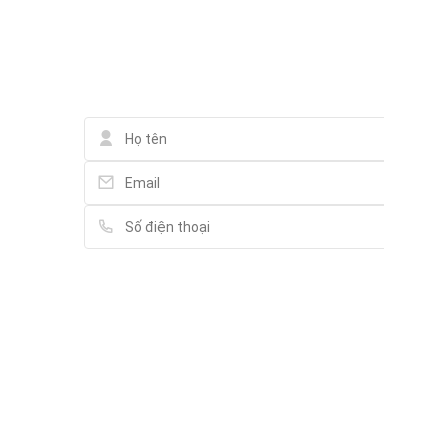
Liên hệ qua Whatsapp
Beauty Hiep Loi Hospital
84-86 Nguyễn Thị Thập, Tân Hưng
Liên hệ Partner Agent
Phúc khang gems
130 Dương Bá Trạc, Phường 2
Vy Spa Quận 7
Đường số 5B, Tân Hưng
Rach Ong Primary School
G13 Đường số 3A, Tân Hưng
Vui lòng điền thông tin đầy đủ chúng tôi sẽ
liên hệ bạn tư vấn trong thời gian sớm nhất.
Môi Giới