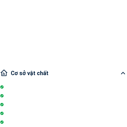
Cho thuê Căn hộ Florita 3PN
Diện tích: 78m2
3 phòng ngủ và 2 phòng tắm
Tình trạng nội thất: Nội thất đầy đủ
Agent - Q7 Lâm
Cơ sở vật chất
Internet
Thang máy
Wifi
Đỗ xe
Phòng tập gym