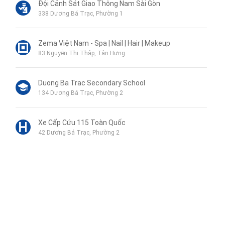
Đội Cảnh Sát Giao Thông Nam Sài Gòn
338 Dương Bá Trạc, Phường 1
Zema Việt Nam - Spa | Nail | Hair | Makeup
83 Nguyễn Thị Thập, Tân Hưng
Duong Ba Trac Secondary School
134 Dương Bá Trạc, Phường 2
Xe Cấp Cứu 115 Toàn Quốc
42 Dương Bá Trạc, Phường 2
Phòng Tập Thể Hình Fast 2 Fit
126 Đường số 14, Khu đô thị Him Lam
Trung Tâm Tiếng Anh Quận 7 - Yola Him Lam
Liên hệ qua Zalo
L42 Đường số 11, Khu dân cư Him Lam
Liên hệ qua Messenger