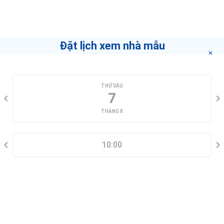
Partner Agent
Nếu bạn muốn biết làm thế nào để trở thành môi
giới hàng đầu
"bấm vào đây"
.
Đặt lịch xem nhà mẫu
CHỌN NGÀY XEM
THỨ SÁU
7
THÁNG 8
CHỌN KHUNG GIỜ
10:00
THÔNG TIN LIÊN HỆ