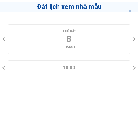
Đặt lịch xem nhà mẫu
CHỌN NGÀY XEM
THỨ BẢY
8
THÁNG 8
CHỌN KHUNG GIỜ
10:00
THÔNG TIN LIÊN HỆ
Đặt lịch xem nhà mẫu