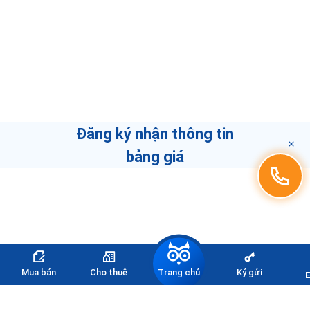
Đăng ký nhận thông tin
bảng giá
THÔNG TIN LIÊN HỆ
Trang chủ
Mua bán
Cho thuê
Ký gửi
E