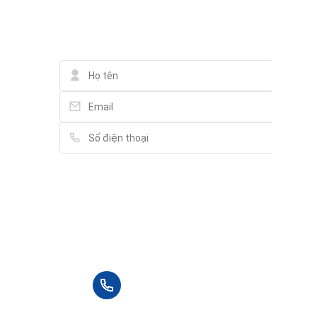
Liên hệ
Vui lòng điền thông tin đầy đủ chúng tôi sẽ
liên hệ bạn tư vấn trong thời gian sớm nhất.
+84 90 666 3265