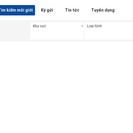
ìm kiếm môi giới
Ký gửi
Tin tức
Tuyển dụng
Khu vực
Loại hình