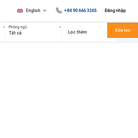
English
+84 90 666 3265
Đăng nhập
Phòng ngủ
Xóa lọc
Lọc thêm
Tất cả
100 triệu