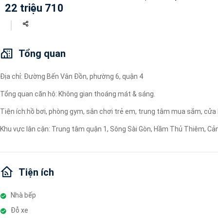
22 triệu 710
Máy lọc nước
Wi-fi
Tivi
Tổng quan
Địa chỉ: Đường Bến Vân Đồn, phường 6, quận 4
Tổng quan căn hộ: Không gian thoáng mát & sáng.
Tiện ích:hồ bơi, phòng gym, sân chơi trẻ em, trung tâm mua sắm, cửa hà
Khu vực lân cận: Trung tâm quận 1, Sông Sài Gòn, Hầm Thủ Thiêm, C
Tiện ích
Nhà bếp
Đỗ xe