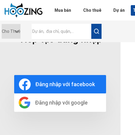
Đăng nhập
Mua bán
Cho thuê
Dự án
T
Tiếp tục đăng nhập
Giá tiền
0 triệu
Nội thất
Nội thất đầy đủ
Đăng nhập với facebook
Nội thất cơ bản
Không nội thất
Thô
Đăng nhập với google
Chọn số phòng tắm
Bất kì
1
2
3
4
5+