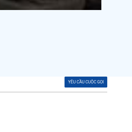
YÊU CẦU CUỘC GỌI