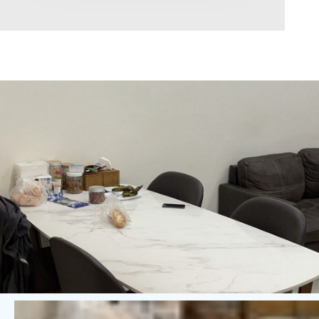
Diện tích
0
Chọn hướng
Bắc
Đông
Tây
Nam
Đông Bắc
Tây Bắc
Đông Nam
Tây Nam
Chọn trạng thái
Giảm giá
Độc quyền
Nổi bật