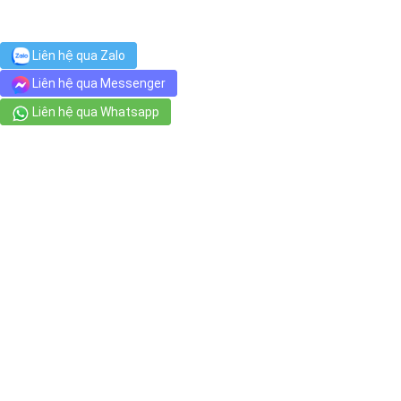
Chợ Dân Sinh
Liên hệ qua Zalo
94 Nguyễn Thái Bình, Phường Nguyễn Thái Bình
Liên hệ qua Messenger
Liên hệ qua Whatsapp
jm nail - 제이엠 네일
12 Yersin, Phường Cầu Ông Lãnh
Phố đi bộ Bùi Viện - Bui Vien Walking Street
62 Bùi Viện, Phường Phạm Ngũ Lão
DÉP CÁ SẤU - GIÀY DÉP CROCS
48/4 Trần Đình Xu, Phường Cô Giang
Luong The Vinh High School
131 Cô Bắc, Phường Cô Giang
DDSPA-호치민 마사지