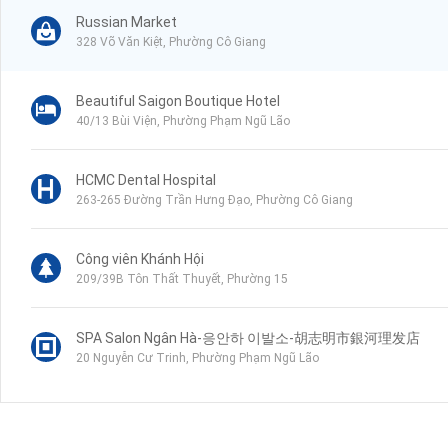
Russian Market
328 Võ Văn Kiệt, Phường Cô Giang
Beautiful Saigon Boutique Hotel
40/13 Bùi Viện, Phường Phạm Ngũ Lão
HCMC Dental Hospital
263-265 Đường Trần Hưng Đạo, Phường Cô Giang
Công viên Khánh Hội
209/39B Tôn Thất Thuyết, Phường 15
SPA Salon Ngân Hà-응안하 이발소-胡志明市銀河理发店
20 Nguyễn Cư Trinh, Phường Phạm Ngũ Lão
Sai Gon ENT Hospital
1-3 Trịnh Văn Cấn, Phường Cầu Ông Lãnh