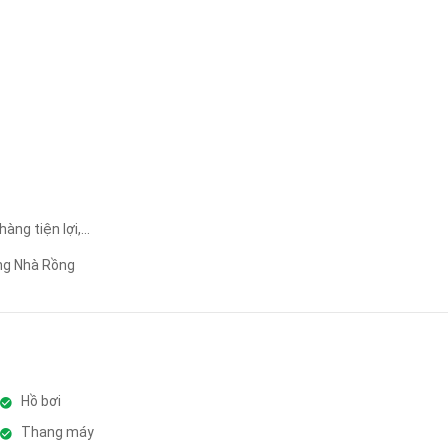
Áp dụng
Xóa lọc
ng tiện lợi,...
ảng Nhà Rồng
Hồ bơi
Thang máy