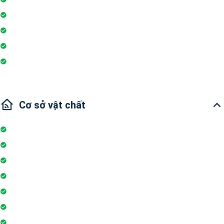
Ống hút khói điện
Nhu thiết bị
Wi-fi
Internet
Cơ sở vật chất
Internet
Thang máy
Wifi
Đỗ xe
Bảo vệ
Thẻ ra vào toà nhà
Nhân viên bảo trì