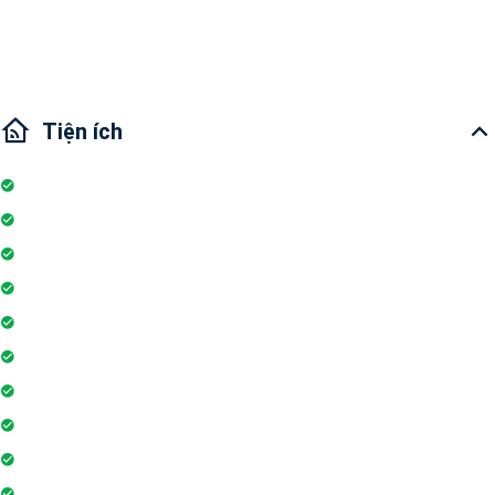
Giao Thông: Nằm ở Bến Vân Đồn, 5 phút di chuyển đến trung tâm
TPHCM - Quận 1
Tiện ích
Nhà bếp
Hồ bơi
Đỗ xe
Thang máy
Tivi
Lò vi sóng
Máy lạnh
Máy phát hiện khói
Bình chữa cháy
Máy giặt