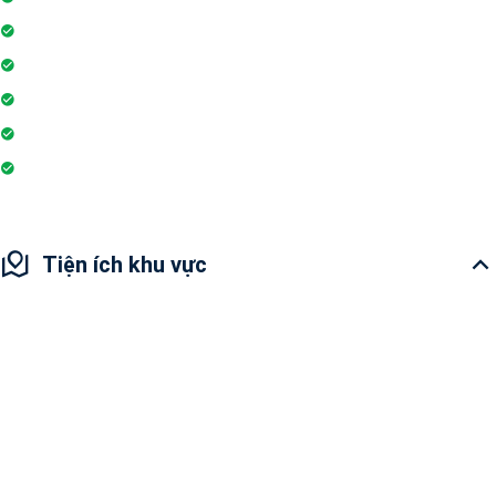
Hồ bơi
Thẻ từ thang máy
Phòng tập gym
Hệ thống liên lạc toà nhà
Sân vui chơi
Tiện ích khu vực