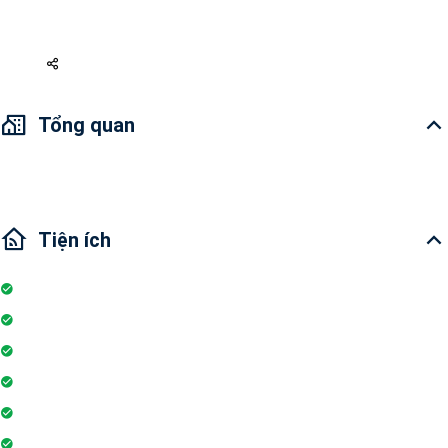
14 triệu 368
Tổng quan
Tiện ích
Nhà bếp
Hồ bơi
Đỗ xe
Thang máy
Tivi
Ban công