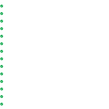
Đỗ xe
Bảo vệ
Thẻ ra vào toà nhà
Máy phát điện dự phòng 24h
Nhân viên bảo trì
Hồ bơi
Thẻ từ thang máy
Phòng tập gym
Hệ thống liên lạc toà nhà
Sân vui chơi
Nhà sinh hoạt cộng đồng
Tiệm cà phê
Ngân hàng / ATM
Sân tennis