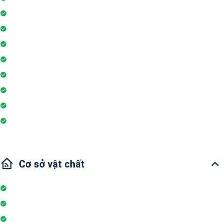
Máy lạnh
Máy phát hiện khói
Máy giặt
Ống hút khói điện
Dụng cụ sơ cấp cứu
Nhu thiết bị
Wi-fi
Internet
Cơ sở vật chất
Internet
Thang máy
Wifi