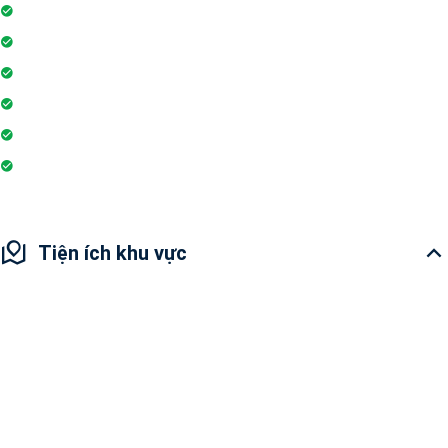
Trung tâm mua sắm
Trò chơi trong nhà
Siêu thị
Nhà hàng
Yoga và thiền
Hiệu thuốc
Tiện ích khu vực