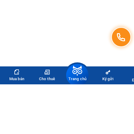
Trang chủ
Mua bán
Cho thuê
Ký gửi
E