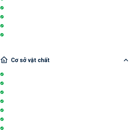
Máy phát hiện khói
Bình chữa cháy
Máy giặt
Ống hút khói điện
Cơ sở vật chất
Internet
Thang máy
Wifi
Đỗ xe
Bảo vệ
Thẻ ra vào toà nhà
Máy phát điện dự phòng 24h