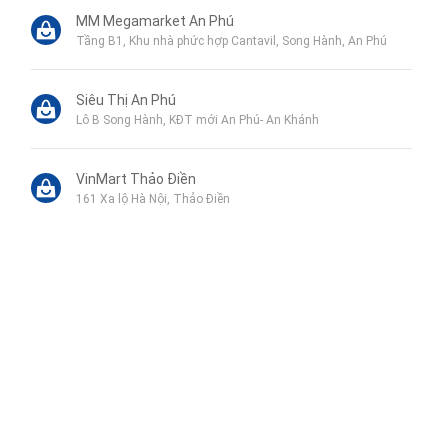
MM Megamarket An Phú
Tầng B1, Khu nhà phức hợp Cantavil, Song Hành, An Phú
Siêu Thị An Phú
Lô B Song Hành, KĐT mới An Phú- An Khánh
VinMart Thảo Điền
161 Xa lộ Hà Nội, Thảo Điền
Pearl spa
36 Đường Thảo Điền, Thảo Điền
Công viên Thanh Niên
Liên hệ qua Zalo
Trung tâm thương mại Vincom Megamall 2区, Xa lộ Hà Nội,
Thảo Điền
Liên hệ qua Messenger
Liên hệ qua Whatsapp
Công viên Thảo Điền