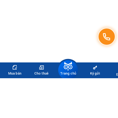
Trang chủ
Mua bán
Cho thuê
Ký gửi
E