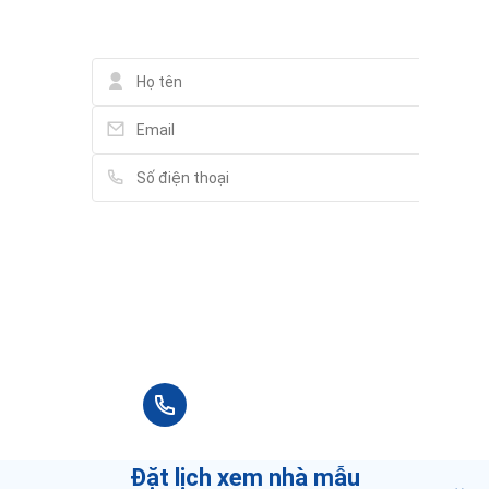
Liên hệ
13 Thái Thuận, Thảo Điền
K-market Thảo Điền
Thái Thuận, An Khánh, Quận 2
Cửa Hàng My Market Imperia
Công viên Thảo Điền, Thảo Điền
Vietcombank
26 Đường Thảo Điền, Thảo Điền
Vui lòng điền thông tin đầy đủ chúng tôi sẽ
liên hệ bạn tư vấn trong thời gian sớm nhất.
Công Ty TNHH TM Mandarin
48 Trần Ngọc Diện, Thảo Điền
+84 90 666 3265
Cantavil Premier
Tầng trệt, block B, tòa nhà Imperia, đường Đông Tây 1
Đặt lịch xem nhà mẫu