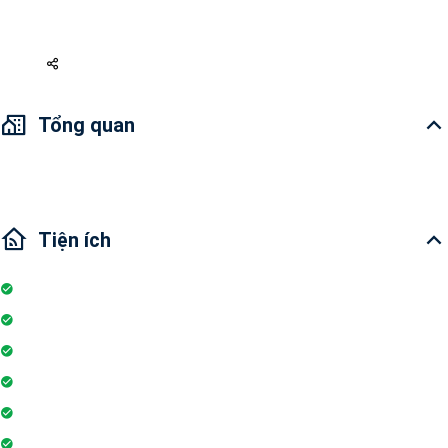
12 triệu
Tổng quan
Tiện ích
Nhà bếp
Hồ bơi
Đỗ xe
Thang máy
Ban công
Máy lạnh