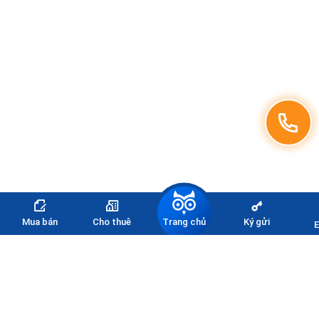
Trang chủ
Mua bán
Cho thuê
Ký gửi
E