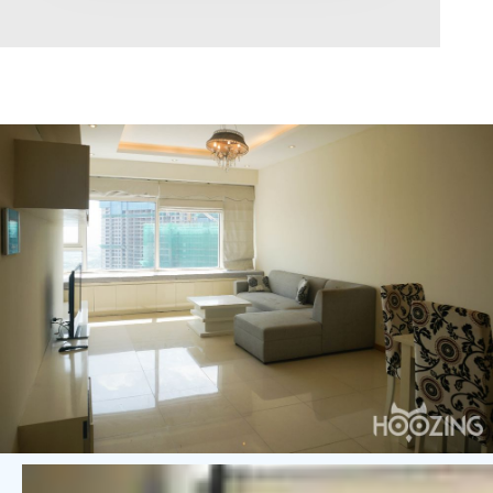
Diện tích
0
Chọn hướng
Bắc
Đông
Tây
Nam
Đông Bắc
Tây Bắc
Đông Nam
Tây Nam
Chọn trạng thái
Giảm giá
Độc quyền
Nổi bật