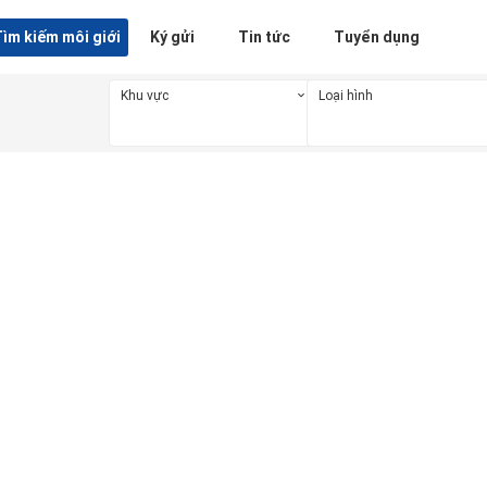
ìm kiếm môi giới
Ký gửi
Tin tức
Tuyển dụng
Khu vực
Loại hình