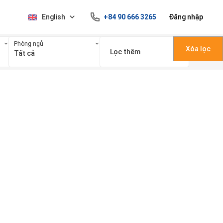
English
+84 90 666 3265
Đăng nhập
Phòng ngủ
Xóa lọc
Lọc thêm
Tất cả
100 triệu