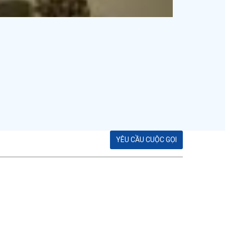
YÊU CẦU CUỘC GỌI