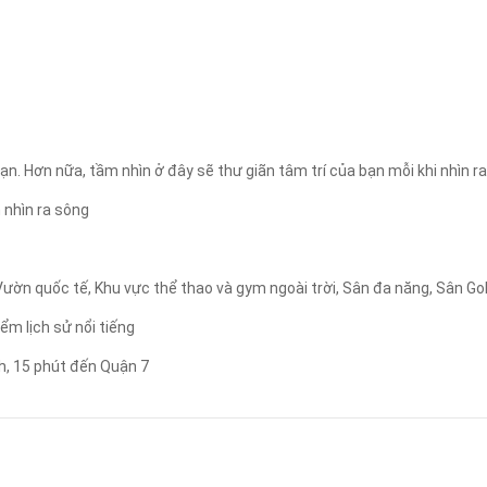
Áp dụng
Xóa lọc
 bạn. Hơn nữa, tầm nhìn ở đây sẽ thư giãn tâm trí của bạn mỗi khi nhìn
 nhìn ra sông
, Vườn quốc tế, Khu vực thể thao và gym ngoài trời, Sân đa năng, Sân Go
ểm lịch sử nổi tiếng
h, 15 phút đến Quận 7