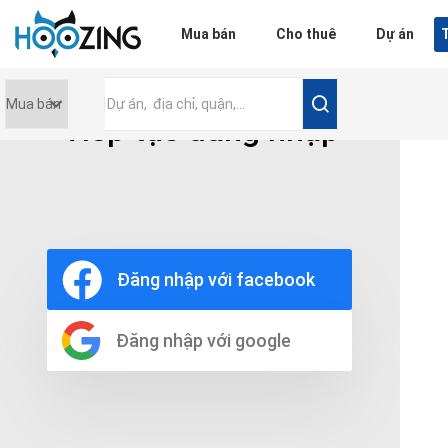
Đăng nhập
Mua bán
Cho thuê
Dự án
T
Tiếp tục đăng nhập
Giá tiền
0 triệu
Nội thất
Nội thất đầy đủ
Đăng nhập với facebook
Nội thất cơ bản
Không nội thất
Thô
Đăng nhập với google
Chọn số phòng tắm
Bất kì
1
2
3
4
5+