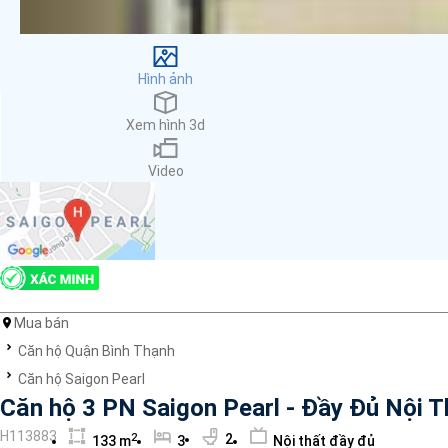
Cơ sở vật chất
Máy phát hiện khói
Dụng cụ sơ cấp cứu
Hình ảnh
Hệ thống sưởi ấm nhà
Ban công
Xem hình 3d
Máy rửa chén
Thang máy
Video
Đỗ xe
Máy giặt
Internet
Nhu thiết bị
Cho nuôi thú cưng
Nhà bếp
Bồn tắm
Mua bán
Ống hút khói điện
Căn hộ Quận Bình Thạnh
Hồ bơi
Căn hộ Saigon Pearl
Bình chữa cháy
Căn hộ 3 PN Saigon Pearl - Đầy Đủ Nội 
Máy lạnh
H113883
2
2
133 m
3
Nội thất đầy đủ
Lò vi sóng