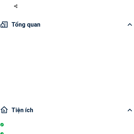
Tổng quan
Địa chỉ: Đường Bến Vân Đồn, phường 6, quận 4
Tổng quan căn hộ: Không gian thoáng mát & sáng
Tiện ích:hồ bơi, phòng gym, sân chơi trẻ em, trung tâm mua sắm, cửa
hàng tiện lợi,...
Khu vực lân cận: Trung tâm quận 1, Sông Sài Gòn, Hầm Thủ Thiêm,
Cảng Nhà Rồng
Tiện ích
Nhà bếp
Tivi