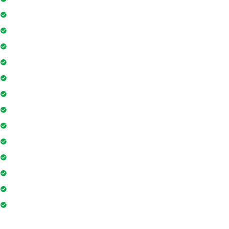
Máy phát điện dự phòng 24h
Nhân viên bảo trì
Hồ bơi
Thẻ từ thang máy
Phòng tập gym
Hệ thống liên lạc toà nhà
Sân vui chơi
Nhà sinh hoạt cộng đồng
Tiệm cà phê
Ngân hàng / ATM
Sân tennis
Trò chơi trong nhà
Siêu thị