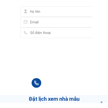
Phố đi bộ Bùi Viện - Bui Vien Walking Street
62 Bùi Viện, Phường Phạm Ngũ Lão
DÉP CÁ SẤU - GIÀY DÉP CROCS
48/4 Trần Đình Xu, Phường Cô Giang
Luong The Vinh High School
131 Cô Bắc, Phường Cô Giang
Vui lòng điền thông tin đầy đủ chúng tôi sẽ
liên hệ bạn tư vấn trong thời gian sớm nhất.
DDSPA-호치민 마사지
100 Đề Thám, Phường Cầu Ông Lãnh
+84 90 666 3265
Spa & Hair Salon Xuan Lan
55/32 Lê Thị Hồng Gấm, Phường Nguyễn Thái Bình
Đặt lịch xem nhà mẫu
PIU PIU SPA