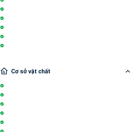
Lò vi sóng
Máy lạnh
Máy giặt
Wi-fi
Internet
Cơ sở vật chất
Internet
Thang máy
Wifi
Đỗ xe
Bảo vệ
Thẻ ra vào toà nhà