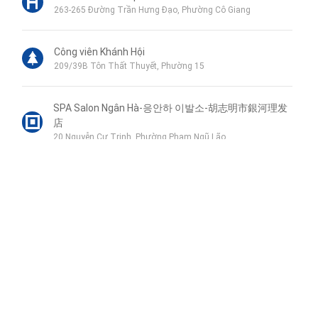
263-265 Đường Trần Hưng Đạo, Phường Cô Giang
Công viên Khánh Hội
209/39B Tôn Thất Thuyết, Phường 15
SPA Salon Ngân Hà-응안하 이발소-胡志明市銀河理发
店
20 Nguyễn Cư Trinh, Phường Phạm Ngũ Lão
Sai Gon ENT Hospital
1-3 Trịnh Văn Cấn, Phường Cầu Ông Lãnh
Liên hệ qua Zalo
Chợ Dân Sinh
94 Nguyễn Thái Bình, Phường Nguyễn Thái Bình
Liên hệ qua Messenger
Liên hệ qua Whatsapp
jm nail - 제이엠 네일
Liên hệ
12 Yersin, Phường Cầu Ông Lãnh