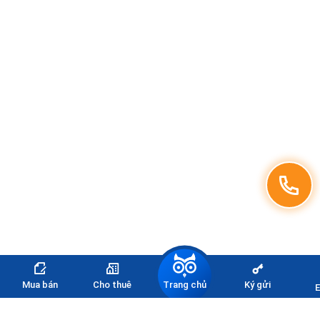
Trang chủ
Mua bán
Cho thuê
Ký gửi
E