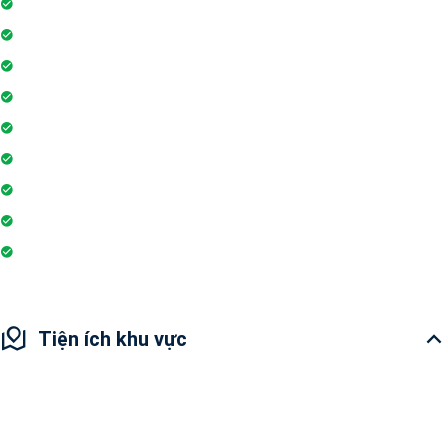
Thẻ từ thang máy
Phòng tập gym
Hệ thống liên lạc toà nhà
Sân vui chơi
Nhà sinh hoạt cộng đồng
Tiệm cà phê
Ngân hàng / ATM
Trò chơi trong nhà
Hiệu thuốc
Tiện ích khu vực