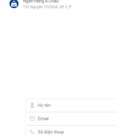
Ngân Hàng Á Châu
152 Nguyễn Thị Định, KP. 3, P
VIA Solutions Co.ltd
299H21-H22, Nguyễn Quý Đức, An Phú
Liên hệ qua Zalo
Liên hệ qua Messenger
Liên hệ qua Whatsapp
Liên hệ