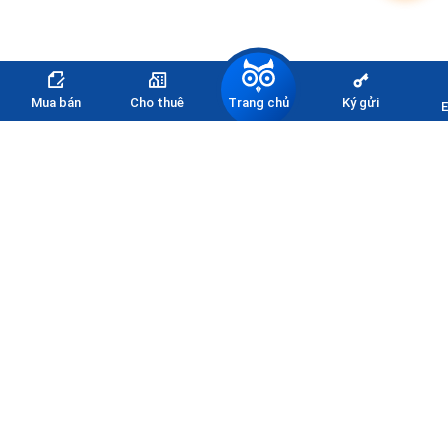
Trang chủ
Mua bán
Cho thuê
Ký gửi
E