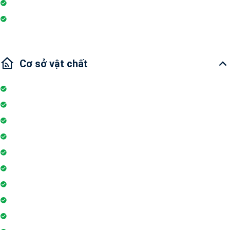
Wi-fi
Internet
Cơ sở vật chất
Internet
Thang máy
Wifi
Đỗ xe
Bảo vệ
Thẻ ra vào toà nhà
Máy phát điện dự phòng 24h
Nhân viên bảo trì
Hồ bơi