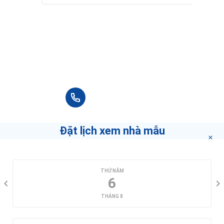
Vui lòng điền thông tin đầy đủ chúng tôi sẽ
liên hệ bạn tư vấn trong thời gian sớm nhất.
+84 90 666 3265
Đặt lịch xem nhà mẫu
CHỌN NGÀY XEM
THỨ NĂM
6
THÁNG 8
CHỌN KHUNG GIỜ