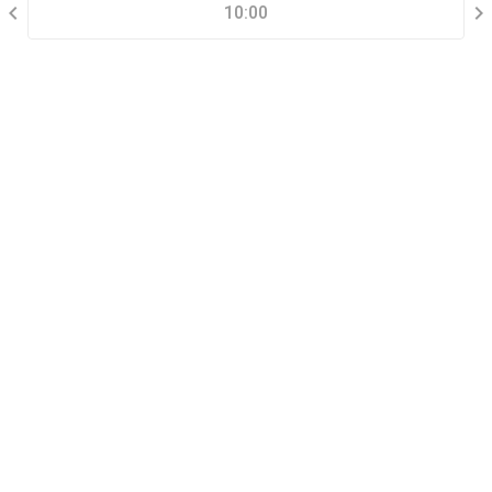
10:00
THÔNG TIN LIÊN HỆ
Đặt lịch xem nhà mẫu