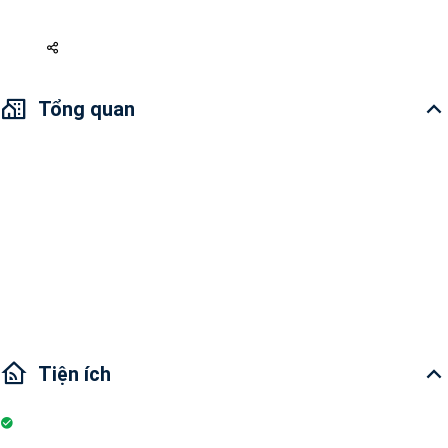
2 tỷ 500
Tổng quan
Địa Chỉ: Đường Mai Chí Thọ, Phường An Phú, Quận 2, TP.HCM
Tổng quan căn hộ: Thiết kế ấm cúng và hiện đại, không gian thoải mái
Tiện ích dự án: Khu mua sắm, hồ bơi, Quán cà phê, Phòng Gym, Sân
chơi thiếu nhi, Khu vực BBQ, bãi giữ xe
Giao Thông: Chỉ mất vài phút di chuyển đến quận 1, 3, 4,...
Tiện ích
Máy lạnh