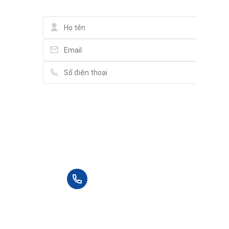
Vui lòng điền thông tin đầy đủ chúng tôi sẽ
liên hệ bạn tư vấn trong thời gian sớm nhất.
+84 90 666 3265