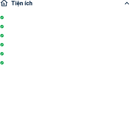
Tiện ích
Nhà bếp
Bồn tắm
Thiết Bị Nhà Tắm
Chỗ đỗ xe máy
Thiết bị điện tử
Ban công
Liên hệ qua Zalo
Liên hệ qua Messenger
Liên hệ qua Whatsapp
Liên hệ