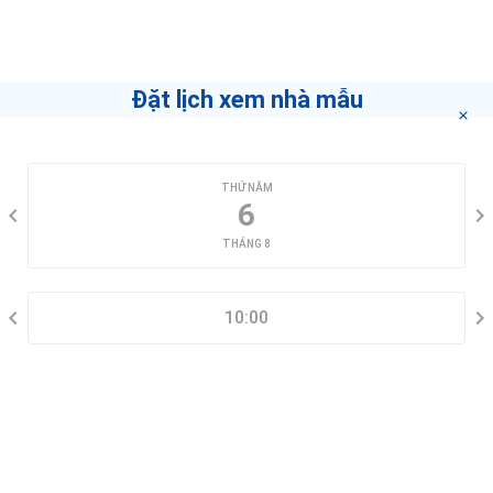
Đặt lịch xem nhà mẫu
CHỌN NGÀY XEM
THỨ NĂM
6
THÁNG 8
CHỌN KHUNG GIỜ
10:00
THÔNG TIN LIÊN HỆ