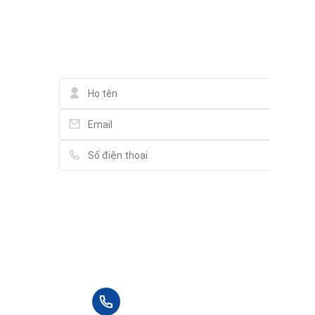
Liên hệ qua Whatsapp
Liên hệ
Vui lòng điền thông tin đầy đủ chúng tôi sẽ
liên hệ bạn tư vấn trong thời gian sớm nhất.
+84 90 666 3265