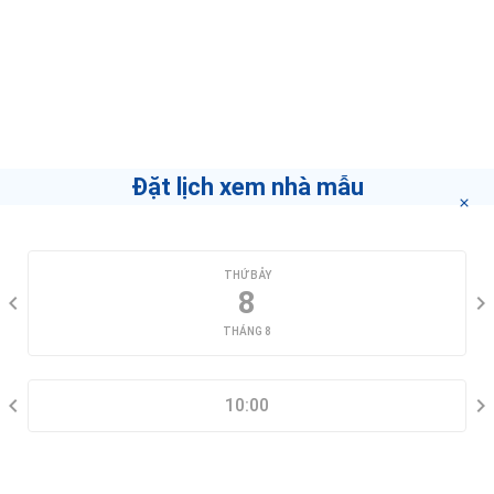
Đặt lịch xem nhà mẫu
CHỌN NGÀY XEM
THỨ BẢY
8
THÁNG 8
CHỌN KHUNG GIỜ
10:00
THÔNG TIN LIÊN HỆ