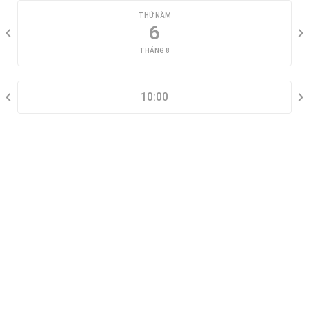
THỨ NĂM
6
THÁNG 8
CHỌN KHUNG GIỜ
10:00
THÔNG TIN LIÊN HỆ
Đặt lịch xem nhà mẫu