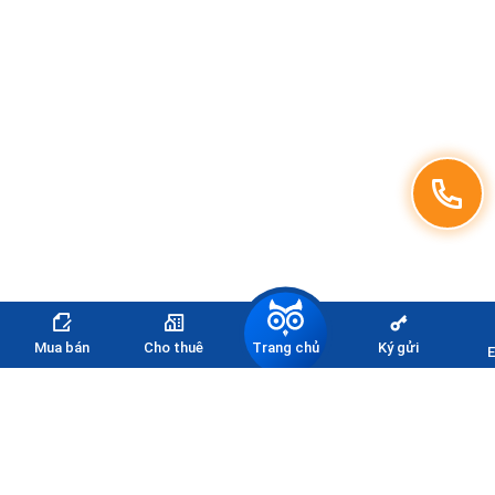
Trang chủ
Mua bán
Cho thuê
Ký gửi
E
Đăng ký nhận thông tin
bảng giá