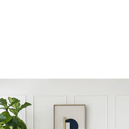
Paloma Spa
135/47 Nguyễn Hữu Cảnh, 47 Nguyễn Hữu Cảnh, Phường 22
International School Saigon Pearl
110 Đường Ngô Tất Tố, Phường 22
한스 뷰티 - 호치민 마사지(massage)
P3-0.SH08, Tòa nhà Park 3, Khu đô thị, 208 Nguyễn Hữu Cảnh, Vin
AYA Spa & Skincare Bình Thạnh
Shophouse 06, Park 2 - Vinhome Central Park, P. 22, Q. Bình Thạn
Elite Beauty Centre
602 Điện Biên Phủ, Phường 22