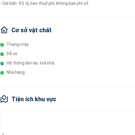
- Giá bán: 4.5 tỷ, bao thuế phí, không bao phí sổ.
Cơ sở vật chất
Thang máy
Đỗ xe
Hệ thống liên lạc toà nhà
Nhà hàng
Tiện ích khu vực