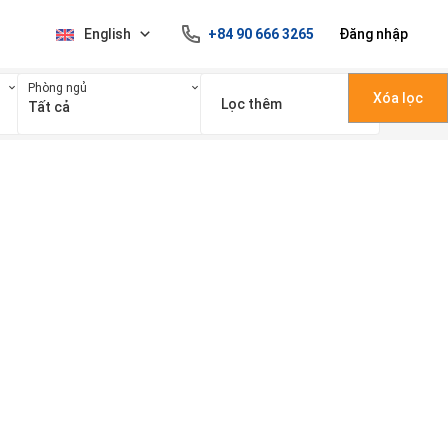
English
+84 90 666 3265
Đăng nhập
Phòng ngủ
Xóa lọc
Lọc thêm
Tất cả
100 triệu