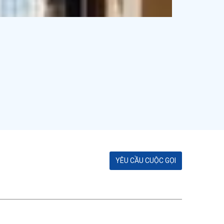
YÊU CẦU CUỘC GỌI