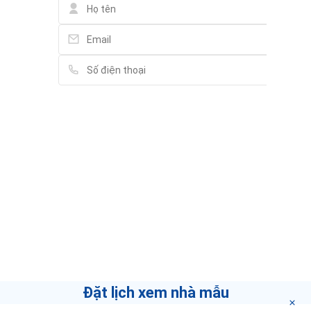
Vui lòng điền thông tin đầy đủ chúng tôi sẽ
liên hệ bạn tư vấn trong thời gian sớm nhất.
Chuyên gia THE FILMORE
DA NANG
Xí Hà Thị
Nếu bạn muốn biết làm thế nào để trở thành môi
giới hàng đầu
"bấm vào đây"
.
Đặt lịch xem nhà mẫu