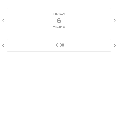
CHỌN NGÀY XEM
THỨ NĂM
6
THÁNG 8
CHỌN KHUNG GIỜ
10:00
THÔNG TIN LIÊN HỆ
Đặt lịch xem nhà mẫu