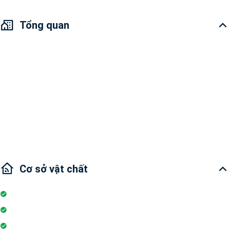
Tổng quan
Bán Căn hộ Vinhomes Golden River 3PN
Diện tích: 109.1m2
3 phòng ngủ và 2 phòng tắm
Tình trạng nội thất: Nội thất đầy đủ
Hướng cửa chính: Đông-Nam
Cơ sở vật chất
Internet
Thang máy
Wifi