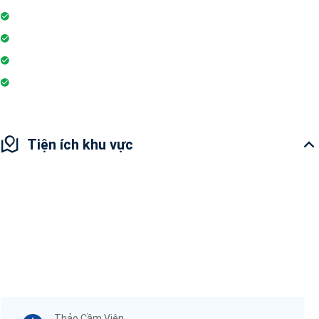
Đỗ xe
Phòng tập gym
Hệ thống liên lạc toà nhà
Sân vui chơi
Tiện ích khu vực
Thảo Cầm Viên