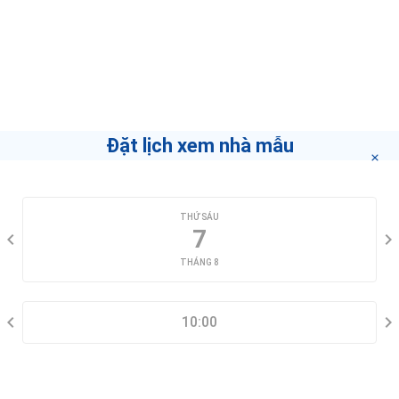
Môi Giới
Kha Modan-home
Nếu bạn muốn biết làm thế nào để trở thành môi
giới hàng đầu
"bấm vào đây"
.
Đặt lịch xem nhà mẫu
CHỌN NGÀY XEM
THỨ SÁU
7
THÁNG 8
CHỌN KHUNG GIỜ
10:00
THÔNG TIN LIÊN HỆ