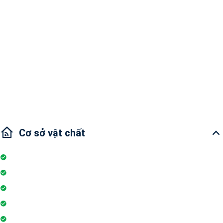
Bán căn hộ TROPIC GARDEN 2 phòng ngủ - Thảo Điền, Thủ Đức
- DT: 77m2 – 1 phòng lớn + 1 phòng nhỏ
- Thuộc tháp C2, tầng cao
- Nhà đẹp theo phong cách Mỹ
- Giá bán: 4,8 tỷ
Cơ sở vật chất
Internet
Thang máy
Wifi
Đỗ xe
Phòng tập gym