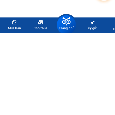
Trang chủ
Mua bán
Cho thuê
Ký gửi
E