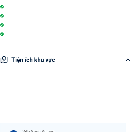
Hệ thống liên lạc toà nhà
Sân vui chơi
Nhà hàng
Hiệu thuốc
Tiện ích khu vực
Villa Song Saigon