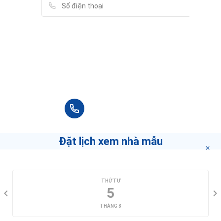
Vui lòng điền thông tin đầy đủ chúng tôi sẽ
liên hệ bạn tư vấn trong thời gian sớm nhất.
+84 90 666 3265
Đặt lịch xem nhà mẫu
CHỌN NGÀY XEM
THỨ TƯ
5
THÁNG 8