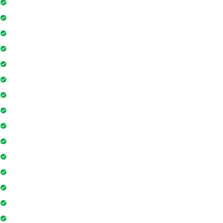
Internet
Thang máy
Đỗ xe
Bảo vệ
Thẻ ra vào toà nhà
Máy phát điện dự phòng 24h
Nhân viên bảo trì
Hồ bơi
Thẻ từ thang máy
Phòng tập gym
Hệ thống liên lạc toà nhà
Sân vui chơi
Nhà sinh hoạt cộng đồng
Tiệm cà phê
Trò chơi trong nhà