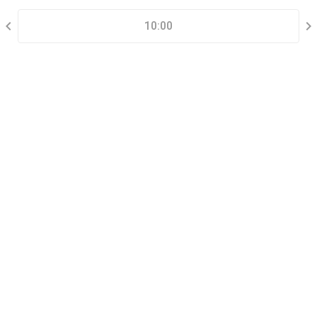
CHỌN KHUNG GIỜ
10:00
THÔNG TIN LIÊN HỆ
Đặt lịch xem nhà mẫu