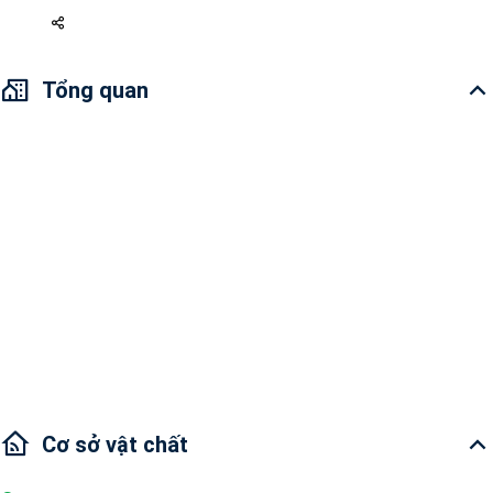
Tổng quan
Địa chỉ: Đường Quốc Hương, Quận 2
Tổng quan: Thiết kế thanh lịch, nội thất cao cấp và không gian sống
mở, thoáng đãng
Tiện ích trong dự án: Bãi đỗ xe, hồ bơi, phòng gym, vườn, nhân viên bảo
hành, sân chơi trẻ em và cửa hàng tiện lợi
Khu vực lân cận: Vincom Thao Dien, Landmark 81,...
Giao thông: 5 phút đến Quận Bình Thạnh, 10 phút đến Quận 1
Cơ sở vật chất