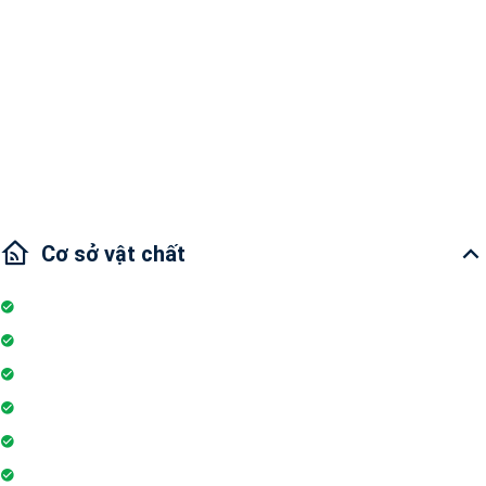
tầm nhìn ra thành phố Địa chỉ: Xa lộ Hà Nội,
Phường Thảo Điền, Quận 2 Tiện ích:hồ bơi,
phòng gym, sân chơi trẻ em, trung tâm mua
Tổng quan:
sắm, cửa hàng tiện lợi,... Khu vực lân cận: Vincom
Mega Mall, Rạp chiếu phim CGV , Nhà hàng, Cà
phê và Spa, Trạm xe buýt,... Giao thông: 10 phút
đến Bình Thạnh, 15 phút đến quận 1
Cơ sở vật chất
Internet
Thang máy
Wifi
Đỗ xe
Bảo vệ
Thẻ ra vào toà nhà