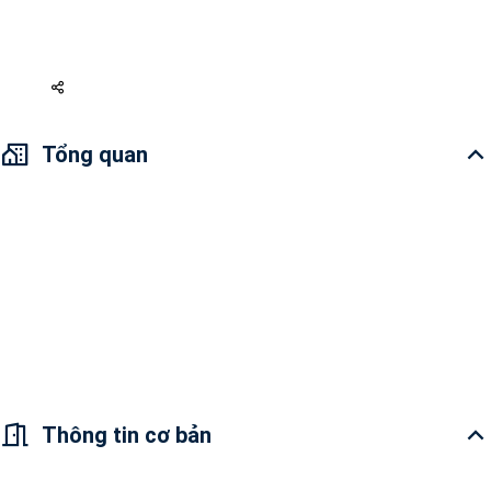
Nội thất đầy đủ
7 tỷ 200
Tổng quan
Căn hộ được thiết kế chuyên nghiệp trong một không gian rộng rãi
mang đến một trải nghiệm sống vô cùng đẳng cấp cho khách hàng.
Bên cạnh đó, việc trang trí cũng mang đến cảm giác thân thuộc như ở
nhà.
Chính chủ muốn BÁN Căn hộ 3 PN Masteri Thao Dien, giá bán 7.2tỷ net,
không bao thuế phí, đã có sổ hồng, đang cho thuê đến tháng 7 2023.
Thông tin cơ bản
Tổng quan căn hộ: Không gian thoáng mát, sáng,