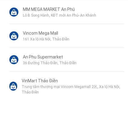
MM MEGA MARKET An Phú
Lô B Song Hành, KĐT mới An Phú- An Khánh
Vincom Mega Mall
161 Xa lộ Hà Nội, Thảo Điền
An Phu Supermarket
36 Đường Thảo Điền, Thảo Điền
VinMart Thảo Điền
Trung tâm thương mại Vincom Megamall 2区, Xa lộ Hà Nội,
Thảo Điền
Indochine Spa
13 Thái Thuận, Thảo Điền
Liên hệ qua Zalo
Youth Park