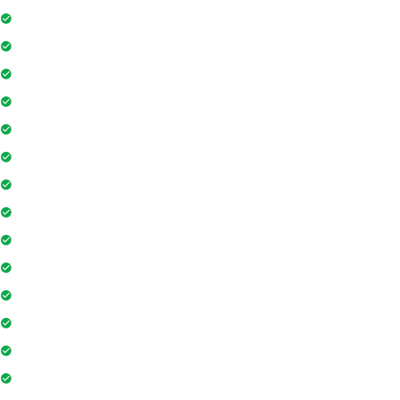
Máy phát điện dự phòng 24h
Nhân viên bảo trì
Hồ bơi
Thẻ từ thang máy
Phòng tập gym
Hệ thống liên lạc toà nhà
Sân vui chơi
Nhà sinh hoạt cộng đồng
Tiệm cà phê
Ngân hàng / ATM
Sân tennis
Trung tâm mua sắm
Trò chơi trong nhà
Siêu thị