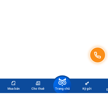
Trang chủ
Mua bán
Cho thuê
Ký gửi
E