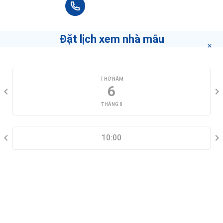
+84 90 666 3265
Công Ty TNHH TM Mandarin
12 Đường Thảo Điền, Thảo Điền
Đặt lịch xem nhà mẫu
Spa La Sen
104a Xuân Thủy, Thảo Điền
CHỌN NGÀY XEM
THỨ NĂM
6
Cantavil Premier
1 Song Hành, An Phú
THÁNG 8
CHỌN KHUNG GIỜ
Beauty Salon Quỳnh
10:00
104A Xuân Thủy, Thảo Điền
THÔNG TIN LIÊN HỆ
Villa Aesthetica Cosmedi Spa - Clinic
54 Ngo Quang Huy street Thao Dien ward, District 2, Quận 2
Lại Đây Refill Station
83 Xuân Thủy, Thảo Điền