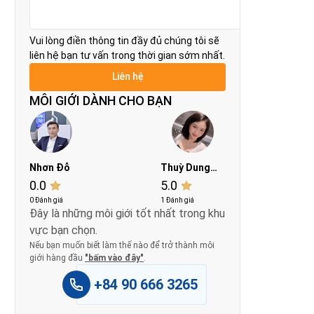
Vui lòng điền thông tin đầy đủ chúng tôi sẽ
liên hệ bạn tư vấn trong thời gian sớm nhất.
MÔI GIỚI DÀNH CHO BẠN
Nhơn Đỗ
Thuỳ Dung
0.0
5.0
Phan
0 Đánh giá
1 Đánh giá
Đây là những môi giới tốt nhất trong khu
vực bạn chọn.
Nếu bạn muốn biết làm thế nào để trở thành môi
giới hàng đầu
"bấm vào đây"
.
+84 90 666 3265