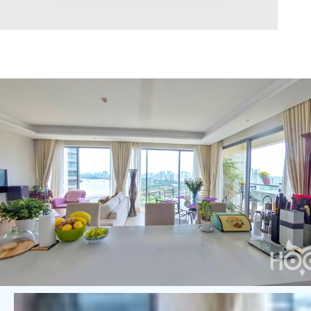
Diện tích
0
Chọn hướng
Bắc
Đông
Tây
Nam
Đông Bắc
Tây Bắc
Đông Nam
Tây Nam
Chọn trạng thái
Giảm giá
Độc quyền
Nổi bật