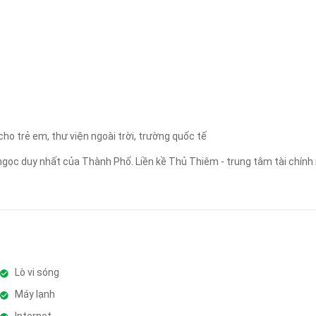
Áp dụng
Xóa lọc
cho trẻ em, thư viện ngoài trời, trường quốc tế
ngọc duy nhất của Thành Phố. Liền kề Thủ Thiêm - trung tâm tài chính
Lò vi sóng
Máy lạnh
Internet