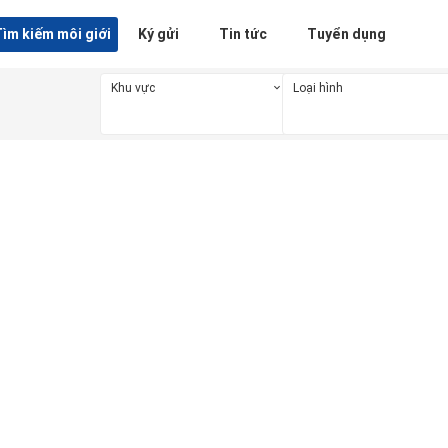
ìm kiếm môi giới
Ký gửi
Tin tức
Tuyển dụng
Khu vực
Loại hình