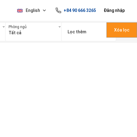
English
+84 90 666 3265
Đăng nhập
Phòng ngủ
Xóa lọc
Lọc thêm
Tất cả
100 triệu