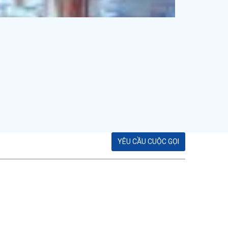
YÊU CẦU CUỘC GỌI