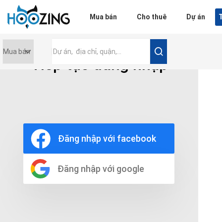
Đăng nhập
Mua bán
Cho thuê
Dự án
T
Tiếp tục đăng nhập
Giá tiền
0 triệu
Nội thất
Nội thất đầy đủ
Đăng nhập với facebook
Nội thất cơ bản
Không nội thất
Thô
Đăng nhập với google
Chọn số phòng tắm
Bất kì
1
2
3
4
5+