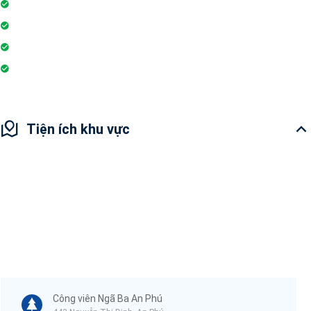
Tivi
Lò vi sóng
Wi-fi
Internet
Tiện ích khu vực
Công viên Ngã Ba An Phú