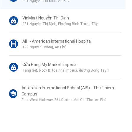
443 Nguyễn Thị Định, An Phú
VinMart Nguyễn Thị Định
231 Nguyễn Thị Định, Phường Bình Trưng Tây
AIH - American International Hospital
199 Nguyễn Hoàng, An Phú
Cửa Hàng My Market Imperia
Tầng trệt, block B, tòa nhà Imperia, đường Đông Tây 1
Australian International School (AIS) - Thu Thiem
Campus
East-West Highway, 264 Đường Mai Chí Thọ, An Phú
Siêu thị Bách hóa XANH 152 Nguyễn Thị Định
152 Nguyễn Thị Định, KP. 3, P