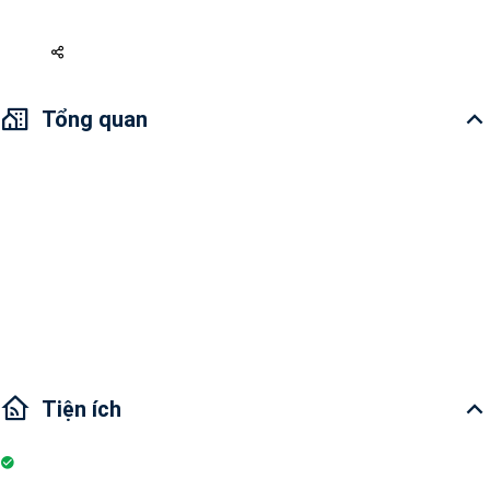
4 tỷ 750
Tổng quan
Địa Chỉ: Đường Mai Chí Thọ, Phường An Phú, Quận 2, TP.HCM
Tổng quan căn hộ: Thiết kế ấm cúng và hiện đại, không gian thoải mái
Tiện ích dự án: Khu mua sắm, hồ bơi, Quán cà phê, Phòng Gym, Sân
chơi thiếu nhi, Khu vực BBQ, bãi giữ xe
Giao Thông: Chỉ mất vài phút di chuyển đến quận 1, 3, 4,...
Tiện ích
Nhà bếp