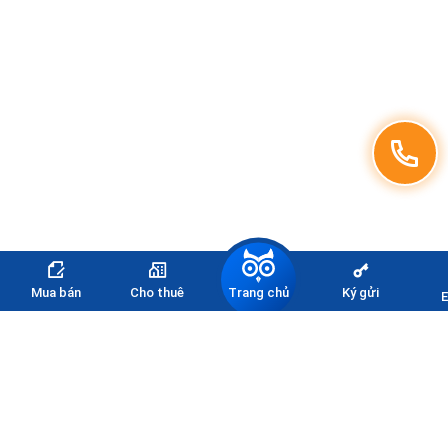
Trang chủ
Mua bán
Cho thuê
Ký gửi
E
Đăng ký nhận thông tin
bảng giá
THÔNG TIN LIÊN HỆ