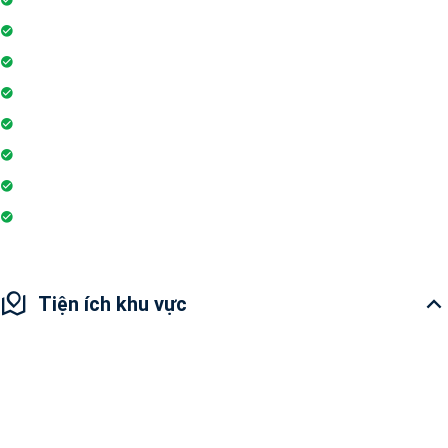
Sân vui chơi
Nhà sinh hoạt cộng đồng
Tiệm cà phê
Ngân hàng / ATM
Sân tennis
Trò chơi trong nhà
Siêu thị
Tiện ích khu vực