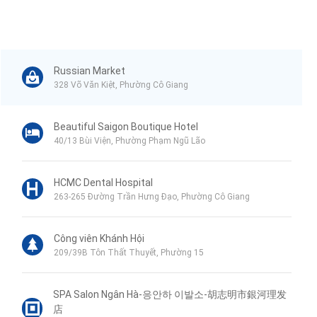
Russian Market
328 Võ Văn Kiệt, Phường Cô Giang
Beautiful Saigon Boutique Hotel
40/13 Bùi Viện, Phường Phạm Ngũ Lão
HCMC Dental Hospital
263-265 Đường Trần Hưng Đạo, Phường Cô Giang
Công viên Khánh Hội
209/39B Tôn Thất Thuyết, Phường 15
SPA Salon Ngân Hà-응안하 이발소-胡志明市銀河理发
店