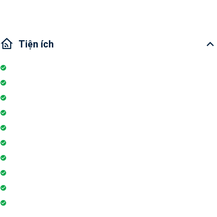
Cảng Nhà Rồng
Tiện ích
Nhà bếp
Hồ bơi
Đỗ xe
Thang máy
Ban công
Máy phát hiện khói
Máy lọc nước
Nhu thiết bị
Wi-fi
Internet