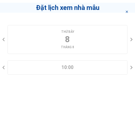
Đặt lịch xem nhà mẫu
Minh Duc Secondary School
75 Nguyễn Thái Học, Phường Cầu Ông Lãnh
CHỌN NGÀY XEM
THỨ BẢY
Phòng Khám Đa Khoa Quốc Tế Sài Gòn - Quận 1
8
9-11-13-15 Trịnh Văn Cấn, Phường Cầu Ông Lãnh
THÁNG 8
CHỌN KHUNG GIỜ
KHU VUI CHƠI THIẾU NHI KHÁNH HỘI QUẬN 4
229 Đường số 48, Phường 5
10:00
THÔNG TIN LIÊN HỆ
Cong vien phuong 4
229 Đường số 48, Phường 5
MOMO SPA MASSAGE
192 Đề Thám, Phường Cầu Ông Lãnh
Đặt lịch xem nhà mẫu
Trường THCS Đồng Khởi