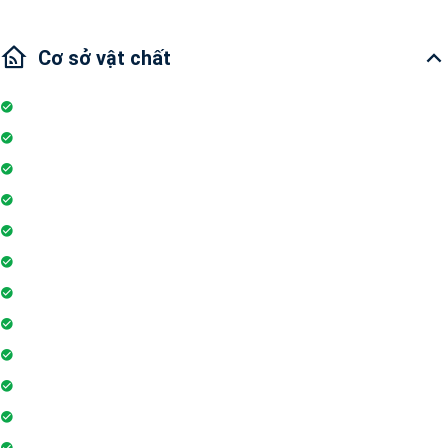
Cơ sở vật chất
Internet
Thang máy
Wifi
Đỗ xe
Bảo vệ
Thẻ ra vào toà nhà
Máy phát điện dự phòng 24h
Nhân viên bảo trì
Hồ bơi
Thẻ từ thang máy
Phòng tập gym
Hệ thống liên lạc toà nhà