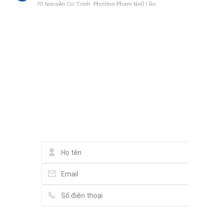
20 Nguyễn Cư Trinh, Phường Phạm Ngũ Lão
Sai Gon ENT Hospital
1-3 Trịnh Văn Cấn, Phường Cầu Ông Lãnh
Liên hệ qua Zalo
Chợ Dân Sinh
94 Nguyễn Thái Bình, Phường Nguyễn Thái Bình
Liên hệ qua Messenger
Liên hệ qua Whatsapp
jm nail - 제이엠 네일
Liên hệ
12 Yersin, Phường Cầu Ông Lãnh
Phố đi bộ Bùi Viện - Bui Vien Walking Street
62 Bùi Viện, Phường Phạm Ngũ Lão
DÉP CÁ SẤU - GIÀY DÉP CROCS
48/4 Trần Đình Xu, Phường Cô Giang