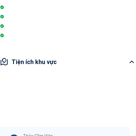
Đỗ xe
Phòng tập gym
Hệ thống liên lạc toà nhà
Sân vui chơi
Tiện ích khu vực