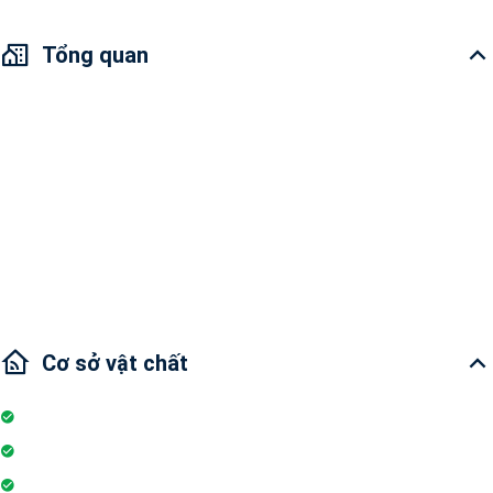
Tổng quan
Bán Căn hộ Vinhomes Golden River
Diện tích: 49.5m2
1 phòng ngủ và 1 phòng tắm
Tình trạng nội thất : Nội thất đầy đủ
Hướng cửa chính : Đông Bắc
Cơ sở vật chất
Internet
Thang máy
Wifi