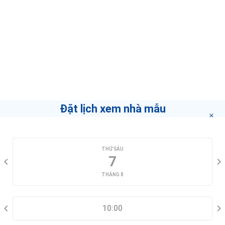
liên hệ bạn tư vấn trong thời gian sớm nhất.
Môi Giới
Phạm Trinh - Modan
Home
Nếu bạn muốn biết làm thế nào để trở thành môi
giới hàng đầu
"bấm vào đây"
.
Đặt lịch xem nhà mẫu
CHỌN NGÀY XEM
THỨ SÁU
7
THÁNG 8
CHỌN KHUNG GIỜ
10:00