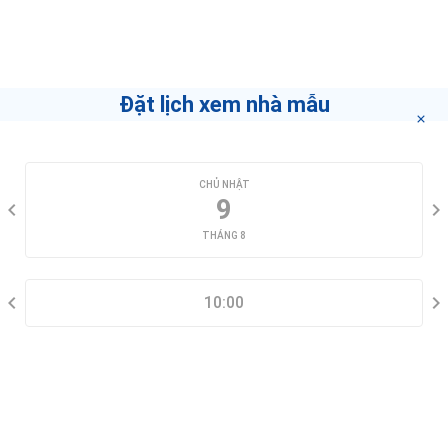
Trang Trịnh
Nếu bạn muốn biết làm thế nào để trở thành môi
giới hàng đầu
"bấm vào đây"
.
Đặt lịch xem nhà mẫu
CHỌN NGÀY XEM
CHỦ NHẬT
9
THÁNG 8
CHỌN KHUNG GIỜ
10:00
THÔNG TIN LIÊN HỆ