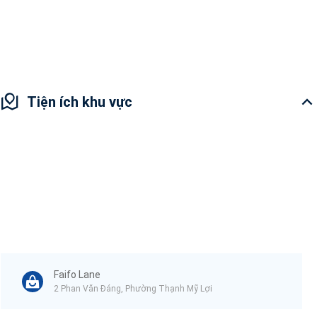
Bên em có căn Duplex 3PN , hoàn thiện chủ đầu tư. LH em xem nhà
nhanh
Tiện ích khu vực
Faifo Lane
2 Phan Văn Đáng, Phường Thạnh Mỹ Lợi