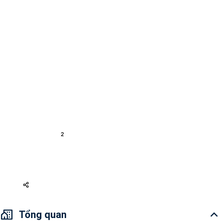
1 Đánh giá
Chuyên gia Feliz En Vista
YÊU CẦU CUỘC GỌI
Mua bán
Duplex Quận 2
Duplex Feliz En Vista
Bán Căn hộ 15 tỷ . DT : 133 m2 Feliz En Vista
A13083
2
2
133 m
Tây Bắc,Đông Nam
3
Nội thất cơ bản
15 tỷ
Tổng quan