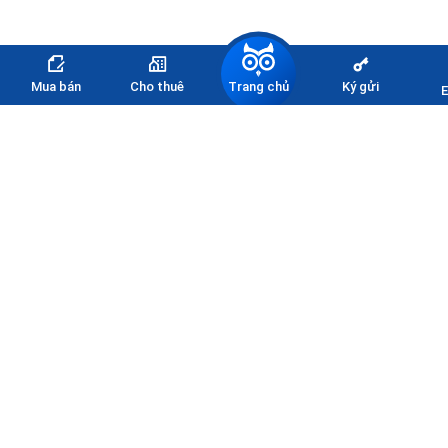
Trang chủ
Mua bán
Cho thuê
Ký gửi
E
Đăng ký nhận thông tin
bảng giá