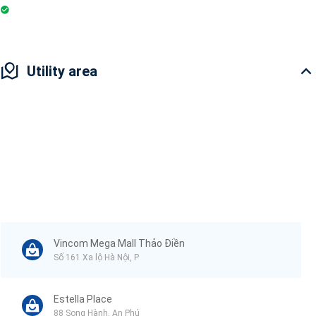
Badminton Court
Utility area
Vincom Mega Mall Thảo Điền
Số 161 Xa lộ Hà Nội, P
Estella Place
88 Song Hành, An Phú