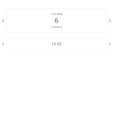
CHỌN NGÀY XEM
THỨ NĂM
6
THÁNG 8
CHỌN KHUNG GIỜ
10:00
THÔNG TIN LIÊN HỆ
Đặt lịch xem nhà mẫu