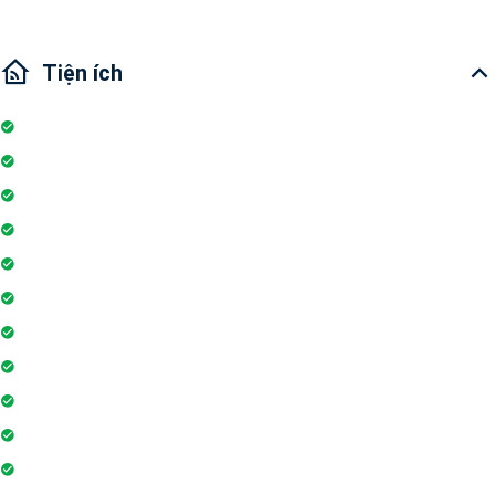
Tiện ích
Nhà bếp
Hồ bơi
Đỗ xe
Thang máy
Tivi
Lò vi sóng
Ban công
Máy lạnh
Máy phát hiện khói
Bình chữa cháy
Máy giặt