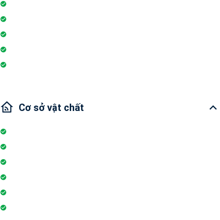
Máy lọc nước
Ống hút khói điện
Nhu thiết bị
Wi-fi
Internet
Cơ sở vật chất
Thang máy
Đỗ xe
Bảo vệ
Máy phát điện dự phòng 24h
Nhân viên bảo trì
Hồ bơi