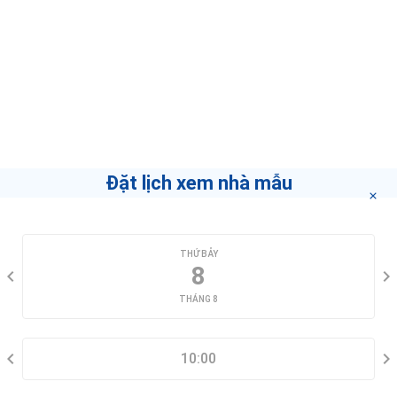
Đặt lịch xem nhà mẫu
CHỌN NGÀY XEM
THỨ BẢY
8
THÁNG 8
CHỌN KHUNG GIỜ
10:00
THÔNG TIN LIÊN HỆ