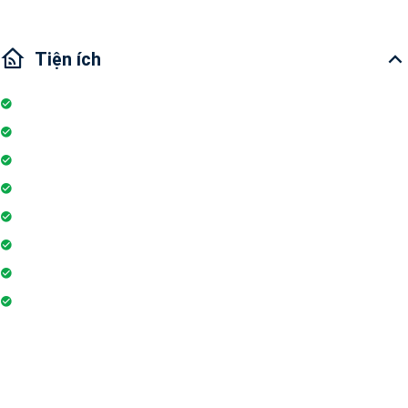
Tiện ích
Nhà bếp
Thiết Bị Nhà Tắm
Chỗ đỗ xe máy
Thiết bị điện tử
Ban công
Máy lạnh
Wi-fi
Internet
Liên hệ qua Zalo