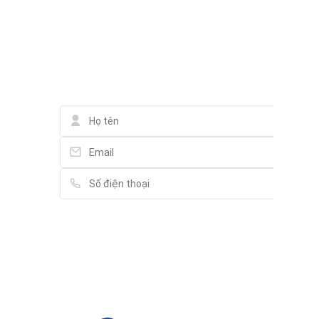
Liên hệ qua Messenger
Liên hệ qua Whatsapp
Liên hệ
Vui lòng điền thông tin đầy đủ chúng tôi sẽ
liên hệ bạn tư vấn trong thời gian sớm nhất.