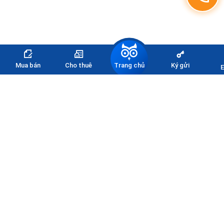
Trang chủ
Mua bán
Cho thuê
Ký gửi
E
Đăng ký nhận thông tin
bảng giá