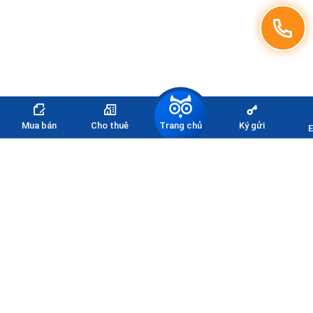
Trang chủ
Mua bán
Cho thuê
Ký gửi
E