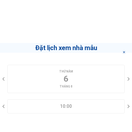
Môi Giới
Tony Real
Nếu bạn muốn biết làm thế nào để trở thành môi
giới hàng đầu
"bấm vào đây"
.
Đặt lịch xem nhà mẫu
CHỌN NGÀY XEM
THỨ NĂM
6
THÁNG 8
CHỌN KHUNG GIỜ
10:00
THÔNG TIN LIÊN HỆ