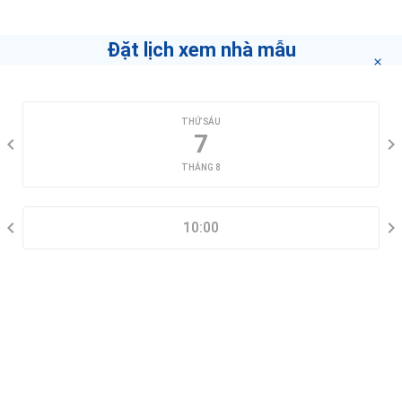
giới hàng đầu
"bấm vào đây"
.
Đặt lịch xem nhà mẫu
CHỌN NGÀY XEM
THỨ SÁU
7
THÁNG 8
CHỌN KHUNG GIỜ
10:00
THÔNG TIN LIÊN HỆ
Đặt lịch xem nhà mẫu