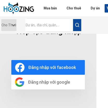
Đăng nhập
Mua bán
Cho thuê
Dự án
T
Tiếp tục đăng nhập
Giá tiền
0 triệu
Nội thất
Nội thất đầy đủ
Đăng nhập với facebook
Nội thất cơ bản
Không nội thất
Thô
Đăng nhập với google
Chọn số phòng tắm
Bất kì
1
2
3
4
5+