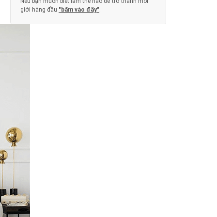
Nếu bạn muốn biết làm thế nào để trở thành môi
giới hàng đầu
"bấm vào đây"
.