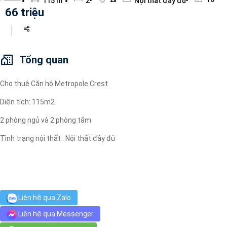
115 m
2
Nội thất đầy đủ
Máy lọc nước
66 triệu
Wi-fi
Tivi
Tổng quan
Cho thuê Căn hộ Metropole Crest
Diện tích: 115m2
2 phòng ngủ và 2 phòng tắm
Tình trạng nội thất : Nội thất đầy đủ
Liên hệ qua Zalo
Liên hệ qua Messenger