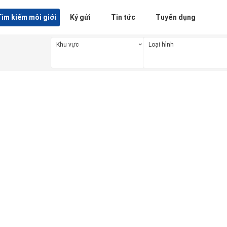
ìm kiếm môi giới
Ký gửi
Tin tức
Tuyển dụng
Khu vực
Loại hình