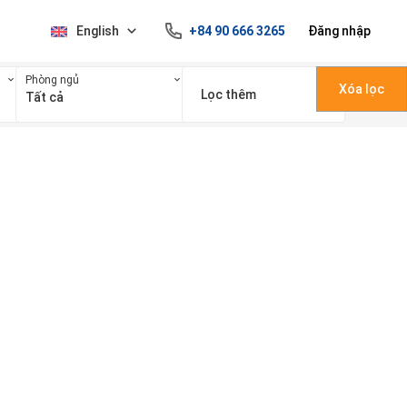
English
+84 90 666 3265
Đăng nhập
Phòng ngủ
Xóa lọc
Lọc thêm
Tất cả
100 triệu