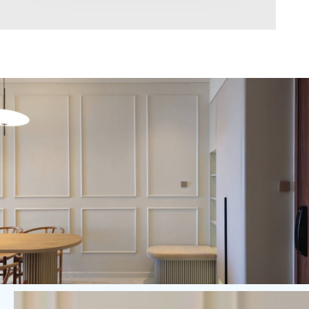
Diện tích
0
Chọn hướng
Bắc
Đông
Tây
Nam
Đông Bắc
Tây Bắc
Đông Nam
Tây Nam
Chọn trạng thái
Giảm giá
Độc quyền
Nổi bật