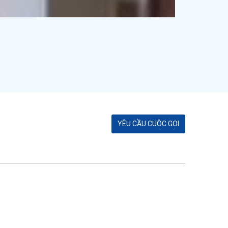
YÊU CẦU CUỘC GỌI