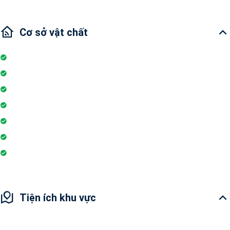
Cơ sở vật chất
Thang máy
Đỗ xe
Phòng tập gym
Hệ thống liên lạc toà nhà
Sân vui chơi
Nhà hàng
Hiệu thuốc
Tiện ích khu vực