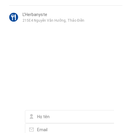
L’Herbanyste
215E4 Nguyễn Văn Hưởng, Thảo Điền
Thao Dien Spa
Hẻm 47/1, 13 Đường Quốc Hương, Thảo Điền
Moc Huong Spa Gallery
Liên hệ qua Zalo
26 Ngô Quang Huy, Street
Liên hệ qua Messenger
Liên hệ qua Whatsapp
Trường quốc tế BIS TP.HCM
246 Nguyễn Văn Hưởng, Street
Liên hệ Trần Hùng Partner Agent
TRƯỜNG SONG NGỮ QUỐC TẾ HORIZON
8 Đường số 44, Thảo Điền
Villa Aesthetica Cosmedi Spa - Clinic