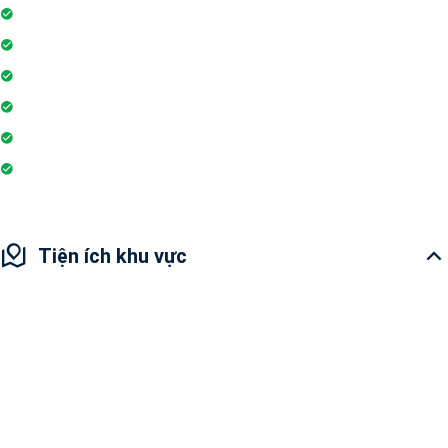
Ngân hàng / ATM
Trò chơi trong nhà
Siêu thị
Nhà hàng
Yoga và thiền
Nhà sinh hoạt câu lạc bộ
Tiện ích khu vực