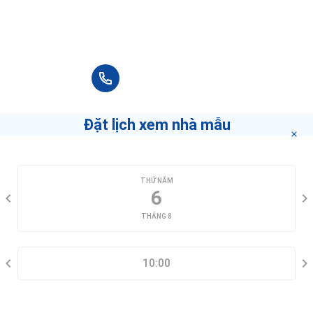
Vui lòng điền thông tin đầy đủ chúng tôi sẽ
Trường Tiểu học Huỳnh Văn Ngỡi
liên hệ bạn tư vấn trong thời gian sớm nhất.
78 Đường Quốc Hương
Trường THCS Bình Quới Tây
+84 90 666 3265
376A Đường Bình Quới, Phường 28
Đặt lịch xem nhà mẫu
The Mansion
153 Nguyễn Văn Hưởng, Thảo Điền
CHỌN NGÀY XEM
THỨ NĂM
Công Viên Chung Cư Opal Riverside
6
THÁNG 8
Trường Tiểu Học Bình Quới Tây
CHỌN KHUNG GIỜ
376 Đường Bình Quới, Phường 28
10:00
THÔNG TIN LIÊN HỆ
Kinder Academy International Preschool
204/25 Nguyễn Văn Hưởng, Thảo Điền