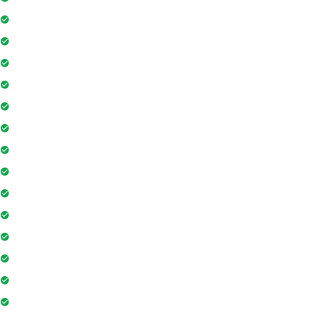
Thang máy
Wifi
Đỗ xe
Bảo vệ
Thẻ ra vào toà nhà
Máy phát điện dự phòng 24h
Nhân viên bảo trì
Hồ bơi
Thẻ từ thang máy
Phòng tập gym
Hệ thống liên lạc toà nhà
Sân vui chơi
Nhà sinh hoạt cộng đồng
Tiệm cà phê