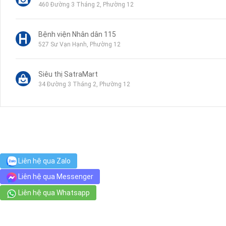
460 Đường 3 Tháng 2, Phường 12
Bệnh viện Nhân dân 115
527 Sư Vạn Hạnh, Phường 12
Siêu thị SatraMart
34 Đường 3 Tháng 2, Phường 12
Phòng Khám Da Liễu O2 SKIN
343/5F Tô Hiến Thành, Phường 12, Quận 10
Phòng Khám Da Liễu Doctor Scar - Chuyên điều trị sẹo rỗ
Liên hệ qua Zalo
SS1N, Hồng Lĩnh, Phường 15
Liên hệ qua Messenger
Liên hệ qua Whatsapp
Công Viên Lê Thị Riêng
19 Trường Sơn, Phường 15