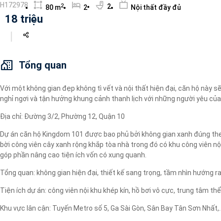
H172978
2
2
80 m
2
Nội thất đầy đủ
Máy lọc nước
18 triệu
Wi-fi
Tivi
Tổng quan
Với một không gian đẹp không tì vết và nội thất hiện đại, căn hộ này 
nghỉ ngơi và tận hưởng khung cảnh thanh lịch với những người yêu của
Địa chỉ: Đường 3/2, Phường 12, Quận 10
Dự án căn hộ Kingdom 101 được bao phủ bởi không gian xanh đúng theo
bời công viên cây xanh rộng khắp tòa nhà trong đó có khu công viên 
góp phần nâng cao tiện ích vốn có xung quanh.
Tổng quan: không gian hiện đại, thiết kế sang trọng, tầm nhìn hướng r
Tiện ích dự án: công viên nội khu khép kín, hồ bơi vô cực, trung tâm thể
Khu vực lân cận: Tuyến Metro số 5, Ga Sài Gòn, Sân Bay Tân Sơn Nhất,..