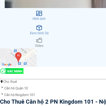
Cơ sở vật chất
Máy phát hiện khói
Dụng cụ sơ cấp cứu
Hình ảnh
Hệ thống sưởi ấm nhà
Ban công
Máy rửa chén
Xem hình 3d
Thang máy
Đỗ xe
Video
Máy giặt
Internet
Nhu thiết bị
Cho nuôi thú cưng
Nhà bếp
Bồn tắm
Cho thuê
Ống hút khói điện
Hồ bơi
Căn hộ Quận 10
Bình chữa cháy
Căn hộ Kingdom 101
Máy lạnh
Cho Thuê Căn hộ 2 PN Kingdom 101 - Nộ
Lò vi sóng