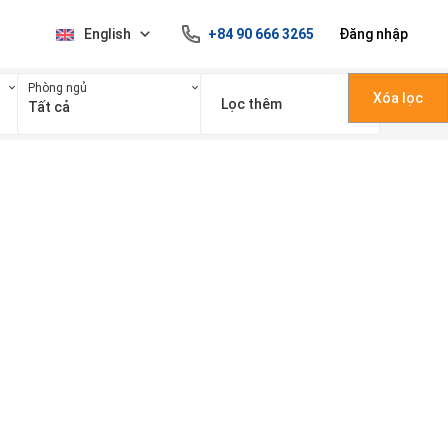
English
+84 90 666 3265
Đăng nhập
Phòng ngủ
Xóa lọc
Lọc thêm
Tất cả
100 triệu