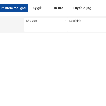
ìm kiếm môi giới
Ký gửi
Tin tức
Tuyển dụng
Khu vực
Loại hình