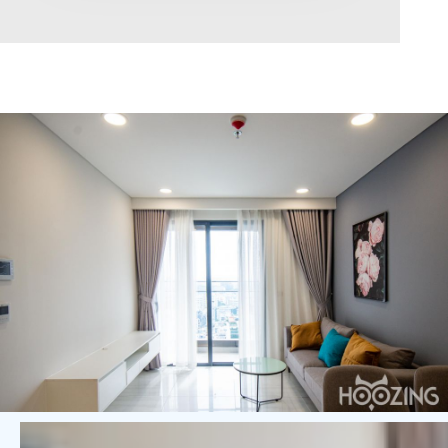
Diện tích
0
Chọn hướng
Bắc
Đông
Tây
Nam
Đông Bắc
Tây Bắc
Đông Nam
Tây Nam
Chọn trạng thái
Giảm giá
Độc quyền
Nổi bật