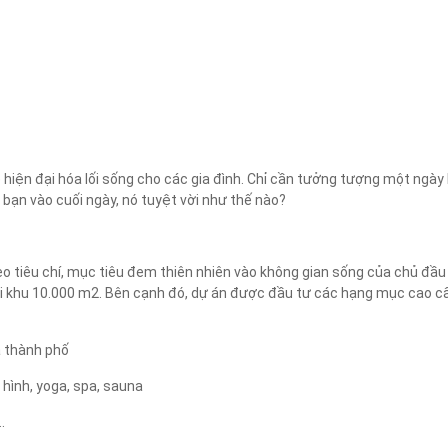
Áp dụng
Xóa lọc
sẽ hiện đại hóa lối sống cho các gia đình. Chỉ cần tưởng tượng một ngà
 bạn vào cuối ngày, nó tuyệt vời như thế nào?
 tiêu chí, mục tiêu đem thiên nhiên vào không gian sống của chủ đầu
nội khu 10.000 m2. Bên cạnh đó, dự án được đầu tư các hạng mục cao c
a thành phố
 hình, yoga, spa, sauna
.