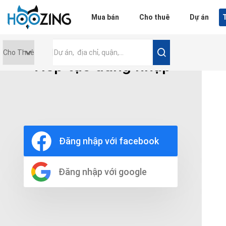
Đăng nhập
Mua bán
Cho thuê
Dự án
T
Tiếp tục đăng nhập
Giá tiền
0 triệu
Nội thất
Nội thất đầy đủ
Đăng nhập với facebook
Nội thất cơ bản
Không nội thất
Thô
Đăng nhập với google
Chọn số phòng tắm
Bất kì
1
2
3
4
5+