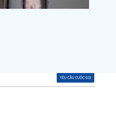
YÊU CẦU CUỘC GỌI