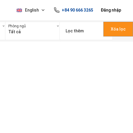
English
+84 90 666 3265
Đăng nhập
Phòng ngủ
Xóa lọc
Lọc thêm
Tất cả
100 triệu