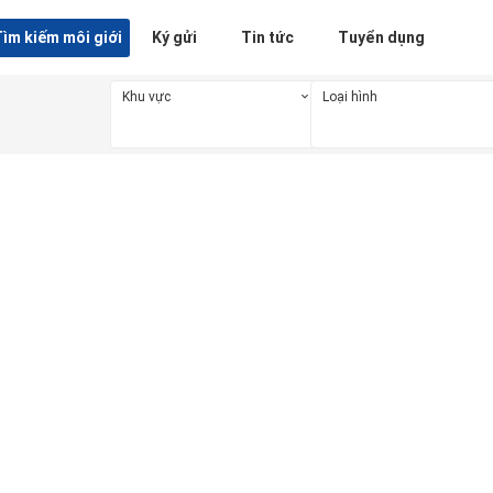
ìm kiếm môi giới
Ký gửi
Tin tức
Tuyển dụng
Khu vực
Loại hình