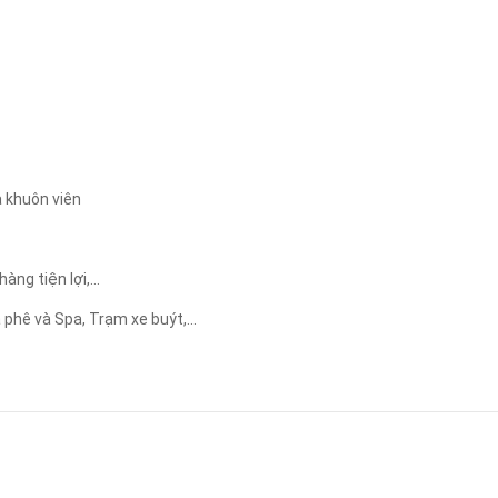
Áp dụng
Xóa lọc
a khuôn viên
ng tiện lợi,...
phê và Spa, Trạm xe buýt,...