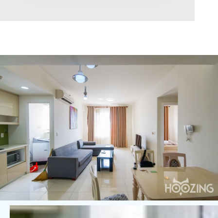
Diện tích
0
Chọn hướng
Bắc
Đông
Tây
Nam
Đông Bắc
Tây Bắc
Đông Nam
Tây Nam
Chọn trạng thái
Giảm giá
Độc quyền
Nổi bật