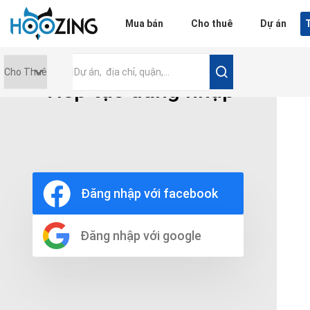
Đăng nhập
Mua bán
Cho thuê
Dự án
T
Tiếp tục đăng nhập
Giá tiền
0 triệu
Nội thất
Nội thất đầy đủ
Đăng nhập với facebook
Nội thất cơ bản
Không nội thất
Thô
Đăng nhập với google
Chọn số phòng tắm
Bất kì
1
2
3
4
5+