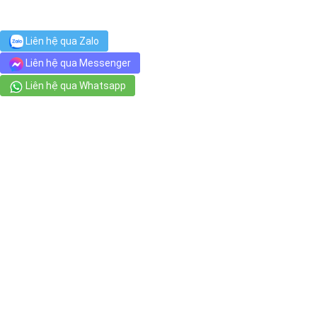
VinMart+
Liên hệ qua Zalo
37 Nguyễn Văn Hưởng, Thảo Điền
Liên hệ qua Messenger
Liên hệ qua Whatsapp
Siêu thị Bách hóa XANH 72 Quốc Hương
72 Đường Quốc Hương, Ấp
Nature Mild Spa
4A Trúc Đường, Thảo Điền
Trường Quốc Tế THCS Thanh Đa
40 Thanh Đa, Phường 27
SmartKids International Kindergarten - Thao Dien
1172 Đường Số 55, Thảo Điền
VITA Tennis Academy