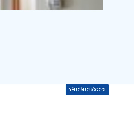
YÊU CẦU CUỘC GỌI