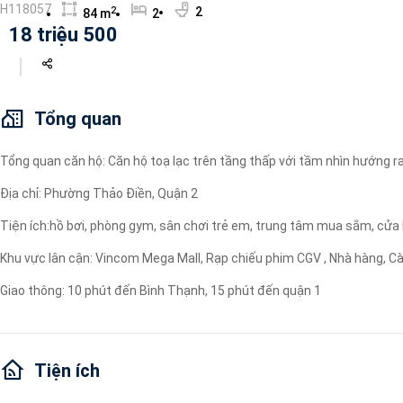
H118057
2
2
84 m
2
Máy lọc nước
18 triệu 500
Wi-fi
Tivi
Tổng quan
Tổng quan căn hộ: Căn hộ toạ lạc trên tầng thấp với tầm nhìn hướng r
Địa chỉ: Phường Thảo Điền, Quận 2
Tiện ích:hồ bơi, phòng gym, sân chơi trẻ em, trung tâm mua sắm, cửa hà
Khu vực lân cận: Vincom Mega Mall, Rạp chiếu phim CGV , Nhà hàng, Cà 
Giao thông: 10 phút đến Bình Thạnh, 15 phút đến quận 1
Tiện ích